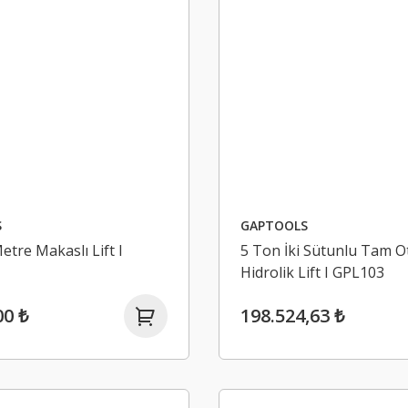
S
GAPTOOLS
etre Makaslı Lift I
5 Ton İki Sütunlu Tam O
Hidrolik Lift I GPL103
00 ₺
198.524,63 ₺