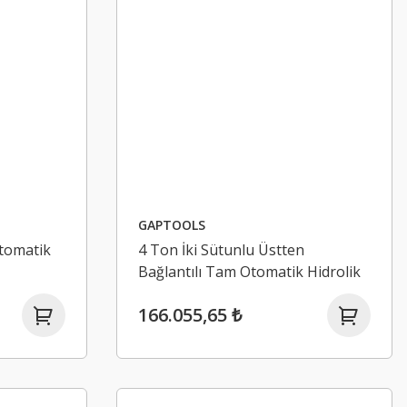
GAPTOOLS
tomatik
4 Ton İki Sütunlu Üstten
Bağlantılı Tam Otomatik Hidrolik
Lift I GPL102U
166.055,65 ₺