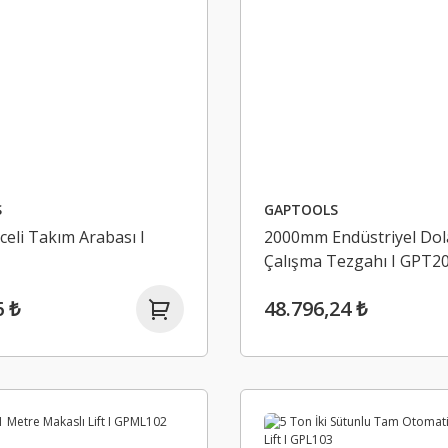
S
GAPTOOLS
celi Takım Arabası I
2000mm Endüstriyel Dol
Çalışma Tezgahı I GPT2
6 ₺
48.796,24 ₺