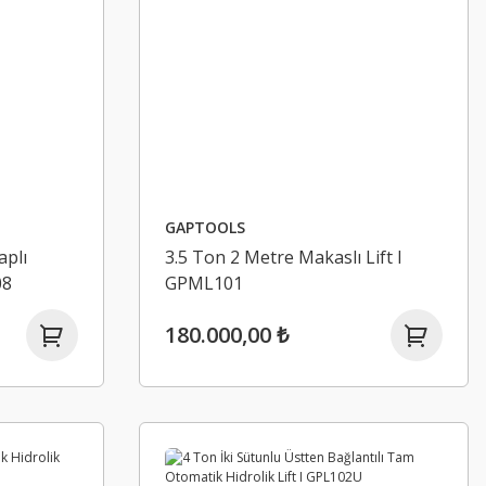
GAPTOOLS
aplı
3.5 Ton 2 Metre Makaslı Lift I
08
GPML101
180.000,00 ₺