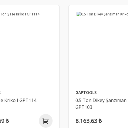
S
GAPTOOLS
e Kriko I GPT114
0.5 Ton Dikey Şanzıman 
GPT103
69 ₺
8.163,63 ₺