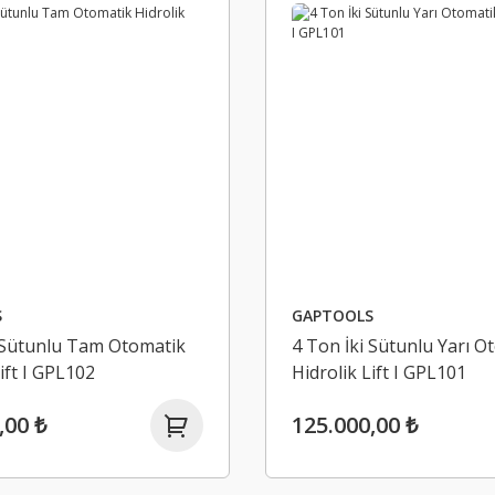
S
GAPTOOLS
 Sütunlu Tam Otomatik
4 Ton İki Sütunlu Yarı O
ift I GPL102
Hidrolik Lift I GPL101
,00 ₺
125.000,00 ₺