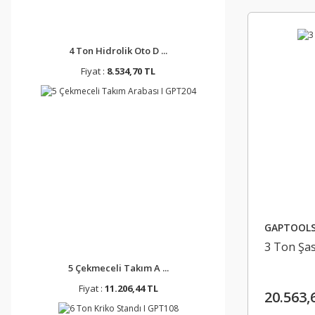
4 Ton Hidrolik Oto D ...
Fiyat :
8.534,70 TL
GAPTOOL
3 Ton Şas
5 Çekmeceli Takım A ...
Fiyat :
11.206,44 TL
20.563,