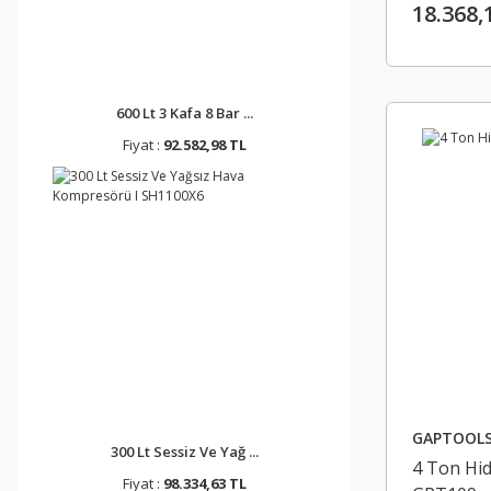
18.368,
600 Lt 3 Kafa 8 Bar ...
Fiyat :
92.582,98 TL
GAPTOOL
300 Lt Sessiz Ve Yağ ...
4 Ton Hid
Fiyat :
98.334,63 TL