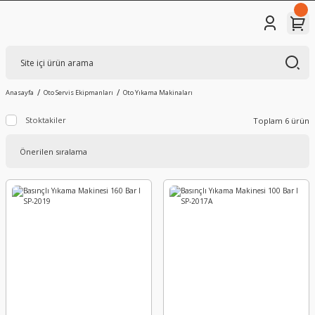
Anasayfa
Oto Servis Ekipmanları
Oto Yıkama Makinaları
Stoktakiler
Toplam 6 ürün