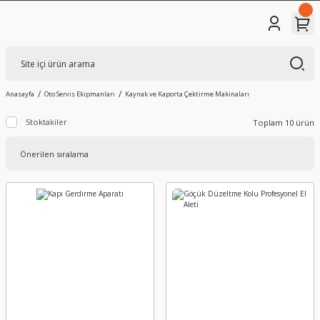
Anasayfa
Oto Servis Ekipmanları
Kaynak ve Kaporta Çektirme Makinaları
Stoktakiler
Toplam 10 ürün