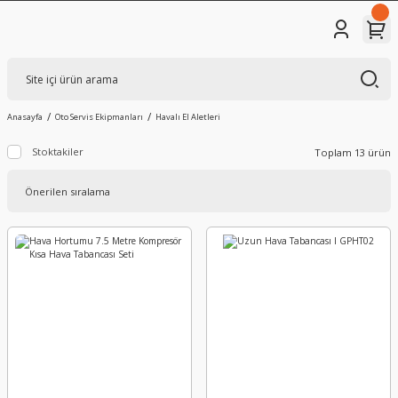
Anasayfa
Oto Servis Ekipmanları
Havalı El Aletleri
Stoktakiler
Toplam 13 ürün