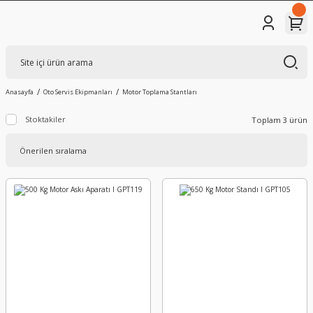
Anasayfa
Oto Servis Ekipmanları
Motor Toplama Stantları
Stoktakiler
Toplam 3 ürün