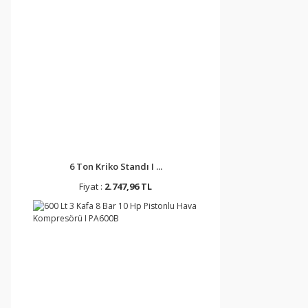
6 Ton Kriko Standı I ...
Fiyat :
2.747,96 TL