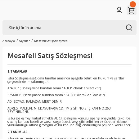
Anasayfa
Sayfalar
Mesafeli Satış Sözleşmesi
Mesafeli Satış Sözleşmesi
1.TARAFLAR
İşbu Sözleşme aşağıdaki taraflar arasında aşağıda belirtilen hüküm ve şartlar
çerçevesinde imzalanmıştır.
A.‘ALICI’ ; (sözleşmede bundan sonra "ALICI" olarak anılacaktır)
B.‘SATICI’ ; (sözleşmede bundan sonra "SATICI" olarak anılacaktır)
AD- SOYAD: RAMAZAN MERT DEMİR
ADRES: MALTEPE MH.DAVUTPAŞA CD.TIM 2 SİT.NO:8 İÇ KAPI NO:263
ZEYTİNBURNU
İş bu sözleşmeyi kabul etmekle ALICI, sözleşme konusu siparişi onayladığı takdirde
sipariş konusu bedeli ve varsa kargo ücreti, vergi gibi belirtilen ek ücretleri ödeme
yükümlülüğü altına gireceğini ve bu konuda bilgilendirildiğini peşinen kabul eder.
2.TANIMLAR
İşbu sözleşmenin uygulanmasında ve yorumlanmasında aşağıda yazılı terimler