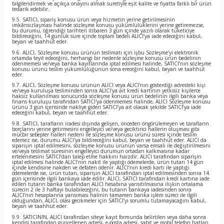
bilgilendirmek ve açıkça onayını almak suretiyle eşit kalite ve fiyatta farklı bir ürün
tedarik edebilir.
9.5. SATICI, sipariş konusu ürün veya hizmetin yerine getirilmesinin
imkânsızlaşması halinde sözleşme konusu yükümlülüklerini yerine getiremezse,
bu durumu, öğrendiği tarihten itibaren 3 gün içinde yazılı olarak tüketiciye
bildireceğini, 14 günlük süre içinde toplam bedeli ALICI’ya iade edeceğini kabul,
beyan ve taahhüt eder.
9.6. ALICI, Sözleşme konusu ürünün teslimatı için işbu Sözleşme’yi elektronik
ortamda teyit edeceğini, herhangi bir nedenle sözleşme konusu ürün bedelinin
ödenmemesi ve/veya banka kayıtlarında iptal edilmesi halinde, SATICI’nın sözleşme
konusu ürünü teslim yükümlülüğünün sona ereceğini kabul, beyan ve taahhüt
eder.
9.7. ALICI, Sözleşme konusu ürünün ALICI veya ALICI’nın gösterdiği adresteki kişi
ve/veya kuruluşa tesliminden sonra ALICI'ya ait kredi kartının yetkisiz kişilerce
haksız kullanılması sonucunda sözleşme konusu ürün bedelinin ilgili banka veya
finans kuruluşu tarafından SATICI'ya ödenmemesi halinde, ALICI Sözleşme konusu
ürünü 3 gün içerisinde nakliye gideri SATICI’ya ait olacak şekilde SATICI’ya iade
edeceğini kabul, beyan ve taahhüt eder.
9.8. SATICI, tarafların iradesi dışında gelişen, önceden öngörülemeyen ve tarafların
borçlarını yerine getirmesini engelleyici ve/veya geciktirici hallerin oluşması gibi
mücbir sebepler halleri nedeni ile sözleşme konusu ürünü süresi içinde teslim
edemez ise, durumu ALICI'ya bildireceğini kabul, beyan ve taahhüt eder. ALICI da
siparişin iptal edilmesini, sözleşme konusu ürünün varsa emsali ile değiştirilmesini
ve/veya teslimat süresinin engelleyici durumun ortadan kalkmasına kadar
ertelenmesini SATICI’dan talep etme hakkını haizdir. ALICI tarafından siparişin
iptal edilmesi halinde ALICI’nın nakit ile yaptığı ödemelerde, ürün tutarı 14 gün
içinde kendisine nakden ve defaten ödenir. ALICI’nın kredi kartı ile yaptığı
ödemelerde ise, ürün tutarı, siparişin ALICI tarafından iptal edilmesinden sonra 14
gün içerisinde ilgili bankaya iade edilir. ALICI, SATICI tarafından kredi kartına iade
edilen tutarın banka tarafından ALICI hesabına yansıtılmasına ilişkin ortalama
sürecin 2 ile 3 haftayı bulabileceğini, bu tutarın bankaya iadesinden sonra
ALICI’nın hesaplarına yansıması halinin tamamen banka işlem süreci ile ilgili
olduğundan, ALICI, olası gecikmeler için SATICI’yı sorumlu tutamayacağını kabul,
beyan ve taahhüt eder.
9.9. SATICININ, ALICI tarafından siteye kayıt formunda belirtilen veya daha sonra
kendisi tarafından güncellenen adresi, e-posta adresi, sabit ve mobil telefon hatları