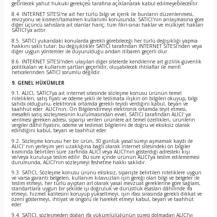
getirilecek yahut hukuki gerekçesi tarafına açıklanarak kabul edilmeyebilecektir.
8.4. INTERNET SİTESİ'ne ait her türlü bilgi ve içerik ile bunların düzenlenmesi,
revizyonu ve kısmen/tamamen kullanımı konusunda; SATICI'nın anlaşmasına göre
diğer üçüncü sahıslara ait olanlar hariç; tüm fikri-sınai haklar ve mülkiyet hakları
SATICI'ya aittir.
8.5. SATICI yukarıdaki konularda gerekli görebileceği her türlü değişikliği yapma
hakkını saklı tutar; bu değişiklikler SATICI tarafından INTERNET SİTESİ'nden veya
diğer uygun yöntemler ile duyurulduğu andan itibaren geçerli olur.
8.6. INTERNET SİTESİ'nden ulaşılan diğer sitelerde kendilerine ait gizlilik-güvenlik
politikaları ve kullanım şartları geçerlidir, oluşabilecek ihtilaflar ile menfi
neticelerinden SATICI sorumlu değildir.
9. GENEL HÜKÜMLER
9.1. ALICI, SATICI’ya ait internet sitesinde sözleşme konusu ürünün temel
nitelikleri, satış fiyatı ve ödeme şekli ile teslimata ilişkin ön bilgileri okuyup, bilgi
sahibi olduğunu, elektronik ortamda gerekli teyidi verdiğini kabul, beyan ve
taahhüt eder. ALICI’nın; Ön Bilgilendirmeyi elektronik ortamda teyit etmesi,
mesafeli satış sözleşmesinin kurulmasından evvel, SATICI tarafından ALICI' ya
verilmesi gereken adresi, siparişi verilen ürünlere ait temel özellikleri, ürünlerin
vergiler dâhil fiyatını, ödeme ve teslimat bilgilerini de doğru ve eksiksiz olarak
edindiğini kabul, beyan ve taahhüt eder.
9.2. Sözleşme konusu her bir ürün, 30 günlük yasal süreyi aşmamak kaydı ile
ALICI' nın yerleşim yeri uzaklığına bağlı olarak internet sitesindeki ön bilgiler
kısmında belirtilen süre zarfında ALICI veya ALICI’nın gösterdiği adresteki kişi
ve/veya kuruluşa teslim edilir. Bu süre içinde ürünün ALICI’ya teslim edilememesi
durumunda, ALICI’nın sözleşmeyi feshetme hakkı saklıdır.
9.3. SATICI, Sözleşme konusu ürünü eksiksiz, siparişte belirtilen niteliklere uygun
ve varsa garanti belgeleri, kullanım kılavuzları işin gereği olan bilgi ve belgeler ile
teslim etmeyi, her türlü ayıptan arî olarak yasal mevzuat gereklerine göre sağlam,
standartlara uygun bir şekilde işi doğruluk ve dürüstlük esasları dâhilinde ifa
etmeyi, hizmet kalitesini koruyup yükseltmeyi, işin ifası sırasında gerekli dikkat ve
özeni göstermeyi, ihtiyat ve öngörü ile hareket etmeyi kabul, beyan ve taahhüt
eder.
9.4. SATICI, sözleşmeden doğan ifa yükümlülüğünün süresi dolmadan ALICI’yı