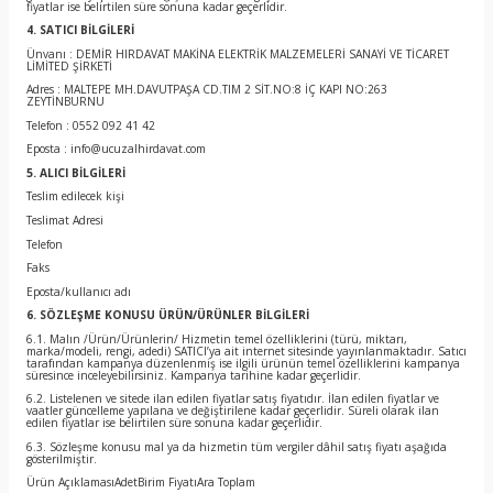
fiyatlar ise belirtilen süre sonuna kadar geçerlidir.
4. SATICI BİLGİLERİ
Ünvanı : DEMİR HIRDAVAT MAKİNA ELEKTRİK MALZEMELERİ SANAYİ VE TİCARET
LİMİTED ŞİRKETİ
Adres : MALTEPE MH.DAVUTPAŞA CD.TIM 2 SİT.NO:8 İÇ KAPI NO:263
ZEYTİNBURNU
Telefon : 0552 092 41 42
Eposta : info@ucuzalhirdavat.com
5. ALICI BİLGİLERİ
Teslim edilecek kişi
Teslimat Adresi
Telefon
Faks
Eposta/kullanıcı adı
6. SÖZLEŞME KONUSU ÜRÜN/ÜRÜNLER BİLGİLERİ
6.1. Malın /Ürün/Ürünlerin/ Hizmetin temel özelliklerini (türü, miktarı,
marka/modeli, rengi, adedi) SATICI’ya ait internet sitesinde yayınlanmaktadır. Satıcı
tarafından kampanya düzenlenmiş ise ilgili ürünün temel özelliklerini kampanya
süresince inceleyebilirsiniz. Kampanya tarihine kadar geçerlidir.
6.2. Listelenen ve sitede ilan edilen fiyatlar satış fiyatıdır. İlan edilen fiyatlar ve
vaatler güncelleme yapılana ve değiştirilene kadar geçerlidir. Süreli olarak ilan
edilen fiyatlar ise belirtilen süre sonuna kadar geçerlidir.
6.3. Sözleşme konusu mal ya da hizmetin tüm vergiler dâhil satış fiyatı aşağıda
gösterilmiştir.
Ürün AçıklamasıAdetBirim FiyatıAra Toplam