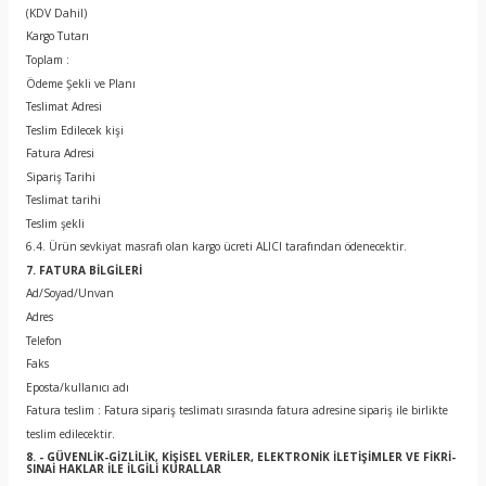
(KDV Dahil)
Kargo Tutarı
Toplam :
Ödeme Şekli ve Planı
Teslimat Adresi
Teslim Edilecek kişi
Fatura Adresi
Sipariş Tarihi
Teslimat tarihi
Teslim şekli
6.4. Ürün sevkiyat masrafı olan kargo ücreti ALICI tarafından ödenecektir.
7. FATURA BİLGİLERİ
Ad/Soyad/Unvan
Adres
Telefon
Faks
Eposta/kullanıcı adı
Fatura teslim : Fatura sipariş teslimatı sırasında fatura adresine sipariş ile birlikte
teslim edilecektir.
8. - GÜVENLİK-GİZLİLİK, KİŞİSEL VERİLER, ELEKTRONİK İLETİŞİMLER VE FİKRİ-
SINAİ HAKLAR İLE İLGİLİ KURALLAR