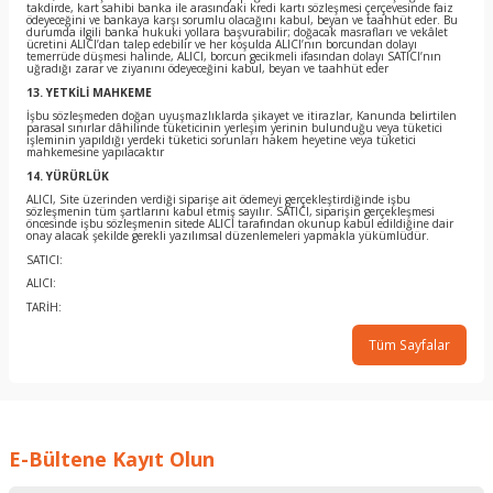
takdirde, kart sahibi banka ile arasındaki kredi kartı sözleşmesi çerçevesinde faiz
ödeyeceğini ve bankaya karşı sorumlu olacağını kabul, beyan ve taahhüt eder. Bu
durumda ilgili banka hukuki yollara başvurabilir; doğacak masrafları ve vekâlet
ücretini ALICI’dan talep edebilir ve her koşulda ALICI’nın borcundan dolayı
temerrüde düşmesi halinde, ALICI, borcun gecikmeli ifasından dolayı SATICI’nın
uğradığı zarar ve ziyanını ödeyeceğini kabul, beyan ve taahhüt eder
13. YETKİLİ MAHKEME
İşbu sözleşmeden doğan uyuşmazlıklarda şikayet ve itirazlar, Kanunda belirtilen
parasal sınırlar dâhilinde tüketicinin yerleşim yerinin bulunduğu veya tüketici
işleminin yapıldığı yerdeki tüketici sorunları hakem heyetine veya tüketici
mahkemesine yapılacaktır
14. YÜRÜRLÜK
ALICI, Site üzerinden verdiği siparişe ait ödemeyi gerçekleştirdiğinde işbu
sözleşmenin tüm şartlarını kabul etmiş sayılır. SATICI, siparişin gerçekleşmesi
öncesinde işbu sözleşmenin sitede ALICI tarafından okunup kabul edildiğine dair
onay alacak şekilde gerekli yazılımsal düzenlemeleri yapmakla yükümlüdür.
SATICI:
ALICI:
TARİH:
Tüm Sayfalar
E-Bültene Kayıt Olun