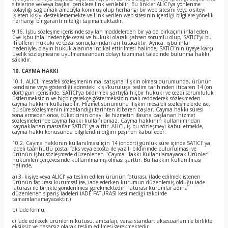
sitelerine ve/veya başka içeriklere link verilebilir. Bu linkler ALICI’ya yönlenme
kolaylığı sağlamak amacıyla konmuş olup herhangi bir web sitesini veya o siteyi
işleten kişiyi desteklememekte ve Link verilen web sitesinin içerdiği bilgilere yönelik
herhangi bir garanti niteliği taşımamaktadır.
9.16. İşbu sözleşme içerisinde sayılan maddelerden bir ya da birkaçını ihlal eden
üye işbu ihlal nedeniyle cezai ve hukuki olarak şahsen sorumlu olup, SATICI’yı bu
ihlallerin hukuki ve cezai sonuçlarından ari tutacaktır. Ayrıca; işbu ihlal
nedeniyle, olayın hukuk alanına intikal ettirilmesi halinde, SATICI’nın üyeye karşı
üyelik sözleşmesine uyulmamasından dolayı tazminat talebinde bulunma hakkı
saklıdır.
10. CAYMA HAKKI
10.1. ALICI; mesafeli sözleşmenin mal satışına ilişkin olması durumunda, ürünün
kendisine veya gösterdiği adresteki kişi/kuruluşa teslim tarihinden itibaren 14 (on
dört) gün içerisinde, SATICI’ya bildirmek şartıyla hiçbir hukuki ve cezai sorumluluk
üstlenmeksizin ve hiçbir gerekçe göstermeksizin malı reddederek sözleşmeden
cayma hakkını kullanabilir. Hizmet sunumuna ilişkin mesafeli sözleşmelerde ise,
bu süre sözleşmenin imzalandığı tarihten itibaren başlar. Cayma hakkı süresi
sona ermeden önce, tüketicinin onayı ile hizmetin ifasına başlanan hizmet
sözleşmelerinde cayma hakkı kullanılamaz. Cayma hakkının kullanımından
kaynaklanan masraflar SATICI’ ya aittir. ALICI, iş bu sözleşmeyi kabul etmekle,
cayma hakkı konusunda bilgilendirildiğini peşinen kabul eder.
10.2. Cayma hakkının kullanılması için 14 (ondört) günlük süre içinde SATICI' ya
iadeli taahhütlü posta, faks veya eposta ile yazılı bildirimde bulunulması ve
ürünün işbu sözleşmede düzenlenen "Cayma Hakkı Kullanılamayacak Ürünler"
hükümleri çerçevesinde kullanılmamış olması şarttır. Bu hakkın kullanılması
halinde,
a) 3. kişiye veya ALICI’ ya teslim edilen ürünün faturası, (İade edilmek istenen
ürünün faturası kurumsal ise, iade ederken kurumun düzenlemiş olduğu iade
faturası ile birlikte gönderilmesi gerekmektedir. Faturası kurumlar adına
düzenlenen sipariş iadeleri İADE FATURASI kesilmediği takdirde
tamamlanamayacaktır.)
b) İade formu,
c) İade edilecek ürünlerin kutusu, ambalajı, varsa standart aksesuarları ile birlikte
eksiksiz ve hasarsız olarak teslim edilmesi gerekmektedir.