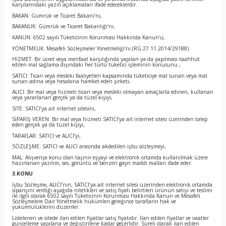
karşılarındaki yazılı açıklamaları ifade edeceklerdir.
BAKAN: Gümrük ve Ticaret Bakanı’nı,
BAKANLIK: Gümrük ve Ticaret Bakanlığı’nı,
KANUN: 6502 sayılı Tüketicinin Korunması Hakkında Kanun’u,
YÖNETMELİK: Mesafeli Sözleşmeler Yönetmeliği’ni (RG:27.11.2014/29188)
HİZMET: Bir ücret veya menfaat karşılığında yapılan ya da yapılması taahhüt
edilen mal sağlama dışındaki her türlü tüketici işleminin konusunu ,
SATICI: Ticari veya mesleki faaliyetleri kapsamında tüketiciye mal sunan veya mal
sunan adına veya hesabına hareket eden şirketi,
ALICI: Bir mal veya hizmeti ticari veya mesleki olmayan amaçlarla edinen, kullanan
veya yararlanan gerçek ya da tüzel kişiyi,
SİTE: SATICI’ya ait internet sitesini,
SİPARİŞ VEREN: Bir mal veya hizmeti SATICI’ya ait internet sitesi üzerinden talep
eden gerçek ya da tüzel kişiyi,
TARAFLAR: SATICI ve ALICI’yı,
SÖZLEŞME: SATICI ve ALICI arasında akdedilen işbu sözleşmeyi,
MAL: Alışverişe konu olan taşınır eşyayı ve elektronik ortamda kullanılmak üzere
hazırlanan yazılım, ses, görüntü ve benzeri gayri maddi malları ifade eder.
3.KONU
İşbu Sözleşme, ALICI’nın, SATICI’ya ait internet sitesi üzerinden elektronik ortamda
siparişini verdiği aşağıda nitelikleri ve satış fiyatı belirtilen ürünün satışı ve teslimi
ile ilgili olarak 6502 sayılı Tüketicinin Korunması Hakkında Kanun ve Mesafeli
Sözleşmelere Dair Yönetmelik hükümleri gereğince tarafların hak ve
yükümlülüklerini düzenler.
Listelenen ve sitede ilan edilen fiyatlar satış fiyatıdır. İlan edilen fiyatlar ve vaatler
güncelleme yapılana ve değiştirilene kadar geçerlidir. Süreli olarak ilan edilen