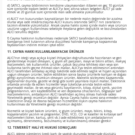
d) SATICI, cayma bildiriminin kendisine ulaşmasından itibaren en geç 10 günlük
süre içerisinde toplam bedeli ve ALICI’yı borç altına sokan belgeleri ALICI’ ya iade
etmek ve 20 günlük süre içerisinde malı iade almakla yükümlüdür.
e) ALICI’ nın kusurundan kaynaklanan bir nedenle malın değerinde bir azalma
olursa veya iade imkânsızlaşırsa ALICI kusuru oranında SATICI’ nın zararlarını
tazmin etmekle yükümlüdür. Ancak cayma hakkı süresi içinde malın veya ürünün
usulüne uygun kullanılması sebebiyle meydana gelen değişiklik ve bozulmalardan
ALICI sorumlu değildir.
f) Cayma hakkının kullanılması nedeniyle SATICI tarafından düzenlenen
kampanya limit tutarının altına düşülmesi halinde kampanya kapsamında
faydalanılan indirim miktarı iptal edilir.
11. CAYMA HAKKI KULLANILAMAYACAK ÜRÜNLER
ALICI’nın isteği veya açıkça kişisel ihtiyaçları doğrultusunda hazırlanan ve geri
gönderilmeye müsait olmayan, iç giyim alt parçaları, mayo ve bikini altları, makyaj
malzemeleri, tek kullanımlık ürünler, çabuk bozulma tehlikesi olan veya son
kullanma tarihi geçme ihtimali olan mallar, ALICI’ya teslim edilmesinin ardından
ALICI tarafından ambalajı açıldığı takdirde iade edilmesi sağlık ve hijyen açısından
uygun olmayan ürünler, teslim edildikten sonra başka ürünlerle karışan ve doğası
gereği ayrıştırılması mümkün olmayan ürünler, Abonelik sözleşmesi kapsamında
sağlananlar dışında, gazete ve dergi gibi süreli yayınlara ilişkin mallar, Elektronik
ortamda anında ifa edilen hizmetler veya tüketiciye anında teslim edilen
gayrimaddi mallar, ile ses veya görüntü kayıtlarının, kitap, dijital içerik, yazılım
programlarının, veri kaydedebilme ve veri depolama cihazlarının, bilgisayar sarf
malzemelerinin, ambalajının ALICI tarafından açılmış olması halinde iadesi
Yönetmelik gereği mümkün değildir. Ayrıca Cayma hakkı süresi sona ermeden önce,
tüketicinin onayı ile ifasına başlanan hizmetlere ilişkin cayma hakkının
kullanılması da Yönetmelik gereği mümkün değildir.
Kozmetik ve kişisel bakım ürünleri, iç giyim ürünleri, mayo, bikini, kitap,
kopyalanabilir yazılım ve programlar, DVD, VCD, CD ve kasetler ile kırtasiye sarf
malzemeleri (toner, kartuş, şerit vb.) iade edilebilmesi için ambalajlarının
açılmamış, denenmemiş, bozulmamış ve kullanılmamış olmaları gerekir.
12. TEMERRÜT HALİ VE HUKUKİ SONUÇLARI
ALICI, ödeme işlemlerini kredi kartı ile yaptığı durumda temerrüde düştüğü