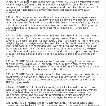
ve diğer iletişim bilgileri üzerinden mektup, e-posta, SMS, telefon görüşmesi ve diğer
yollarla iletişim, pazarlama, bildirim ve diğer amaçlarla ALICI’ya ulaşma hakkı
bulunmaktadır. ALICI, işbu sözleşmeyi kabul etmekle SATICI’nın kendisine yönelik
yukarıda belirtilen iletişim faaliyetlerinde bulunabileceğini kabul ve beyan
etmektedir.
9.10. ALICI, sözleşme konusu mal/hizmeti teslim almadan önce muayene edecek;
ezik, kırık, ambalajı yırtılmış vb. hasarlı ve ayıplı mal/hizmeti kargo şirketinden
teslim almayacaktır. Teslim alınan mal/hizmetin hasarsız ve sağlam olduğu kabul
edilecektir. Teslimden sonra mal/hizmetin özenle korunması borcu, ALICI’ya aittir.
Cayma hakkı kullanılacaksa mal/hizmet kullanılmamalıdır. Fatura iade
edilmelidir.
9.11. ALICI ile sipariş esnasında kullanılan kredi kartı hamilinin aynı kişi olmaması
veya ürünün ALICI’ya tesliminden evvel, siparişte kullanılan kredi kartına ilişkin
güvenlik açığı tespit edilmesi halinde, SATICI, kredi kartı hamiline ilişkin kimlik ve
iletişim bilgilerini, siparişte kullanılan kredi kartının bir önceki aya ait ekstresini
yahut kart hamilinin bankasından kredi kartının kendisine ait olduğuna ilişkin
yazıyı ibraz etmesini ALICI’dan talep edebilir. ALICI’nın talebe konu bilgi/belgeleri
temin etmesine kadar geçecek sürede sipariş dondurulacak olup, mezkur taleplerin
24 saat içerisinde karşılanmaması halinde ise SATICI, siparişi iptal etme hakkını
haizdir.
9.12. ALICI, SATICI’ya ait internet sitesine üye olurken verdiği kişisel ve diğer sair
bilgilerin gerçeğe uygun olduğunu, SATICI’nın bu bilgilerin gerçeğe aykırılığı
nedeniyle uğrayacağı tüm zararları, SATICI’nın ilk bildirimi üzerine derhal, nakden
ve defaten tazmin edeceğini beyan ve taahhüt eder.
9.13. ALICI, SATICI’ya ait internet sitesini kullanırken yasal mevzuat hükümlerine
riayet etmeyi ve bunları ihlal etmemeyi baştan kabul ve taahhüt eder. Aksi
takdirde, doğacak tüm hukuki ve cezai yükümlülükler tamamen ve münhasıran
ALICI’yı bağlayacaktır.
9.14. ALICI, SATICI’ya ait internet sitesini hiçbir şekilde kamu düzenini bozucu,
genel ahlaka aykırı, başkalarını rahatsız ve taciz edici şekilde, yasalara aykırı bir
amaç için, başkalarının maddi ve manevi haklarına tecavüz edecek şekilde
kullanamaz. Ayrıca, üye başkalarının hizmetleri kullanmasını önleyici veya
zorlaştırıcı faaliyet (spam, virus, truva atı, vb.) işlemlerde bulunamaz.
9.15. SATICI’ya ait internet sitesinin üzerinden, SATICI’nın kendi kontrolünde
olmayan ve/veya başkaca üçüncü kişilerin sahip olduğu ve/veya işlettiği başka web