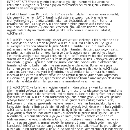
INTERNET SİTESİ'nde bilgilerin korunması, gizliliği, işlenmesi-kullanımı ve
iletişimler ile diğer hususlarda aşağıda cari esasları belirtilen gizlilik kuralları-
politikası ve şartlar geçerlidir.
8.1.ALICI tarafından İNTERNET SİTESİ'nde girilen bilgilerin ve işlemlerin güvenliği
için gerekli önlemler, SATICI tarafındaki sistem altyapısında, bilgi ve işlemin
mahiyetine göre günümüz teknik imkanları ölçüsünde alınmıştır. Bununla
beraber, söz konusu bilgiler ALICI cihazından girildiğinden ALICI tarafında
korunmaları ve ilgisiz kişilerce erişilememesi için, virüs ve benzeri zararlı
uygulamalara ilişkin olanlar dahil, gerekli tedbirlerin alınması sorumluluğu
ALICI'ya aittir.
8.2. ALICI'nın sair suretle verdiği kişisel veri ve ticari elektronik iletişimlerine dair
izin-onaylarının yanısıra ve teyiden; ALICI'nın İNTERNET SİTESİ'ne üyeliği ve
alışverişleri sırasında edinilen bilgileri SATICI, C muhtelif ürün/hizmetlerin
sağlanması ve her türlü bilgilendirme, reklam-tanıtım, iletişim, promosyon, satış,
pazarlama, mağaza kartı, kredi kartı ve üyelik uygulamaları amaçlı yapılacak
elektronik ve diğer ticari-sosyal iletişimler için, belirtilenler ve halefleri nezdinde
süresiz olarak veya öngörecekleri süre ile kayda alınabilir, basılı/manyetik arşivlerde
saklanabilir, gerekli görülen hallerde güncellenebilir, paylaşılabilir, aktarılabilir,
transfer edilebilir, kullanılabilir ve sair suretlerle işlenebilir. Bu veriler ayrıca
kanunen gereken durumlarda ilgili Merci ve Mahkemelere iletilebilir. ALICI kişisel
olan-olmayan mevcut ve yeni bilgilerinin, kişisel verilerin korunması hakkında
mevzuat ile elektronik ticaret mevzuatına uygun biçimde yukarıdaki kapsamda
kullanımına, paylaşımına, işlenmesine ve kendisine ticari olan-olmayan elektronik
iletişimler ve diğer iletişimler yapılmasına muvafakat ve izin vermiştir.
8.3. ALICI SATICI'ya belirtilen iletişim kanallarından ulaşarak veri kullanımı-
işlenmelerini ve/veya aynı kanallardan kanuni usulünce ulaşarak ya da kendisine
gönderilen elektronik iletişimlerdeki red hakkını kullanarak iletişimleri her zaman
için durdurabilir. ALICI'nın bu husustaki açık bildirimine göre, kişisel veri işlemleri
ve/veya tarafına iletişimler yasal azami süre içinde durdurulur; ayrıca dilerse,
hukuken muhafazası gerekenler ve/veya mümkün olanlar haricindeki bilgileri, veri
kayıt sisteminden silinir ya da kimliği belli olmayacak biçimde anonim hale getirilir.
ALICI isterse kişisel verilerinin işlenmesi ile ilgili işlemler, aktarıldığı kişiler, eksik
veya yanlış olması halinde düzeltilmesi, düzeltilen bilgilerin ilgili üçüncü kişilere
bildirilmesi, verilerin silinmesi veya yok edilmesi, otomatik sistemler ile analiz
edilmesi sureti ile kendisi aleyhine bir sonucun ortaya çıkmasına itiraz, verilerin
kanuna aykırı olarak işlenmesi sebebi ile zarara uğrama halinde giderilmesi gibi
konularda SATICI'ya her zaman yukarıdaki iletişim kanallarından başvurabilir ve
bilgi alabilir. Bu hususlardaki başvuru ve talepleri yasal azami süreler içinde yerine