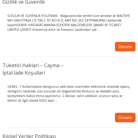
Gizlilik ve Güvenlik
GİZLİLİK VE GÜVENLİK POLİTİKASI Mağazamızda verilen tüm servisler ve MALTEPE
MH.DAVUTPAŞA CD.TIM 2 SİT.NO:8 İÇ KAPI NO:263 ZEYTİNBURNU adresinde
kayıtlıDEMİR HIRDAVAT MAKİNA ELEKTRİK MALZEMELERİ SANAYİ VE TİCARET
LİMİTED ŞİRKETİ firmamıza aittir ve firmamız tarafından işle ...
Devamı
Tüketici Haklari – Cayma –
İptal İade Koşullari
GENEL: 1.Kullanmakta olduğunuz web sitesi üzerinden elektronik ortamda sipariş
verdiğiniz takdirde, size sunulan ön bilgilendirme formunu ve mesafeli satış
sözleşmesini kabul etmiş sayılırsınız. 2.Alıcılar, satın aldıkları ürünün satış ve
teslimi ile ilgili olarak 6502 sayıl ...
Devamı
Kişisel Veriler Politikası