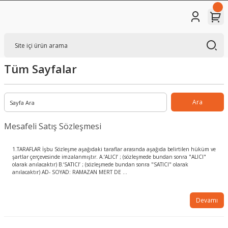
Tüm Sayfalar
Mesafeli Satış Sözleşmesi
1.TARAFLAR İşbu Sözleşme aşağıdaki taraflar arasında aşağıda belirtilen hüküm ve
şartlar çerçevesinde imzalanmıştır. A.‘ALICI’ ; (sözleşmede bundan sonra "ALICI"
olarak anılacaktır) B.‘SATICI’ ; (sözleşmede bundan sonra "SATICI" olarak
anılacaktır) AD- SOYAD: RAMAZAN MERT DE ...
Devamı