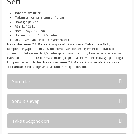
Seti
Tabanca özellikleri:
Maksimum çalışma basıncı: 13 Bar
Hava girişi: 1/4"
Ağırlık: 103 kg
Namlu boyu: 125 mm
Hortum uzunluğu: 7.5 metre
Ürün hava jakı ile birlikte gelmektedir
Hava Hortumu 7.5 Metre Kompresör Kısa Hava Tabancası Seti
,
kompresörle yapılan temizlik, üfleme ve hava destekli işlemler için pratik bir
çözümdür. Set içerisinde 7,5 metre spiral hava hortumu, kısa hava tabancası ve
hava jakı bulunur. 13 bar maksimum çalışma basıncı ve 1/4” hava girişi ile çoğu
kompresörle uyumludur.
Hava Hortumu 7.5 Metre Kompresör Kısa Hava
Tabancas Seti
, atölye ve servis kullanımı için idealdir.
Yorumlar
Soru & Cevap
Bu ürüne ilk yorumu siz yapın!
Taksit Seçenekleri
Yorum Yaz
Ürün hakkında henüz soru sorulmamış.