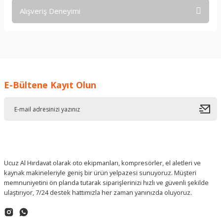
Alışveriş Deneyimi
Soru Sor
işine önem verildiği açık .üründen
memnun kaldım. iyi çalışmalar.
İ... A... | 17/12/2025
E-Bültene Kayıt Olun
Deneyimini Paylaş
Ucuz Al Hırdavat olarak oto ekipmanları, kompresörler, el aletleri ve
kaynak makineleriyle geniş bir ürün yelpazesi sunuyoruz. Müşteri
memnuniyetini ön planda tutarak siparişlerinizi hızlı ve güvenli şekilde
ulaştırıyor, 7/24 destek hattımızla her zaman yanınızda oluyoruz.