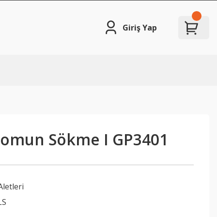
Giriş Yap
 Somun Sökme I GP3401
Aletleri
LS