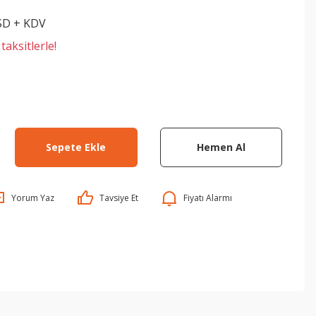
SD + KDV
aksitlerle!
Sepete Ekle
Hemen Al
Yorum Yaz
Tavsiye Et
Fiyatı Alarmı