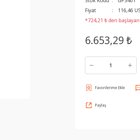
Stok Kodu
GP3401
Fiyat
116,46 U
*724,21 ₺ den başlayan t
6.653,29 ₺
Paylaş