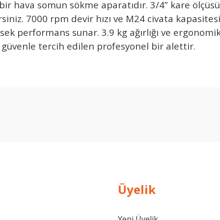
 bir hava somun sökme aparatıdır. 3/4” kare ölçüsü
irsiniz. 7000 rpm devir hızı ve M24 civata kapasites
 yüksek performans sunar. 3.9 kg ağırlığı ve ergono
üvenle tercih edilen profesyonel bir alettir.
Ürün hakkında henüz soru sorulmamış.
Bu ürüne ilk yorumu siz yapın!
Yorum Yaz
Soru Sor
Üyelik
Yeni Üyelik