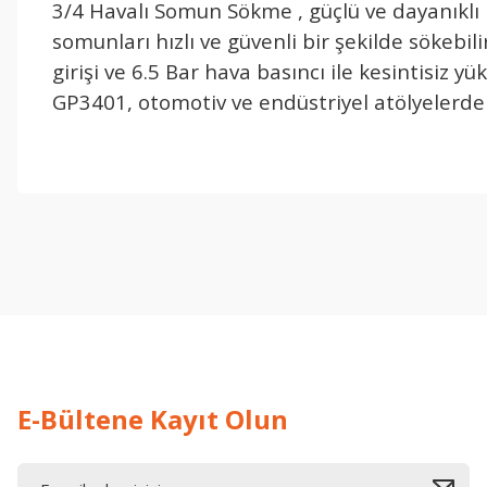
3/4 Havalı Somun Sökme , güçlü ve dayanıklı
somunları hızlı ve güvenli bir şekilde sökebil
girişi ve 6.5 Bar hava basıncı ile kesintisiz
GP3401, otomotiv ve endüstriyel atölyelerde g
işine önem verildiği açık .üründen memnun kaldım. iyi çalışmalar.
İ... A... | 17/12/2025
Deneyimini Paylaş
E-Bültene Kayıt Olun