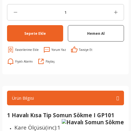
Sepete Ekle
Hemen Al
Yorum Yaz
Tavsiye Et
Fiyatı Alarmı
Paylaş
Ürün Bilgisi
1 Havalı Kısa Tip Somun Sökme I GP101
Kare Ölçüsü(inc):1