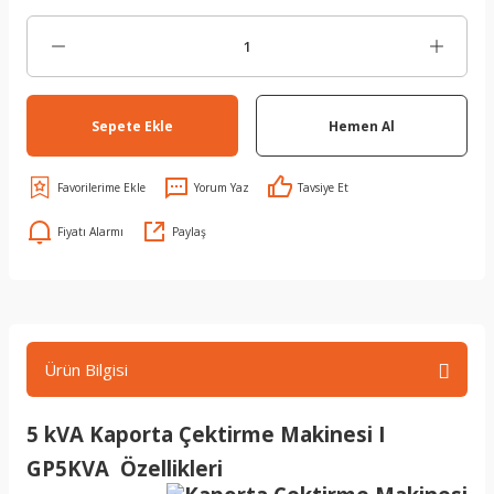
Sepete Ekle
Hemen Al
Yorum Yaz
Tavsiye Et
Fiyatı Alarmı
Paylaş
Ürün Bilgisi
5 kVA Kaporta Çektirme Makinesi I
GP5KVA Özellikleri