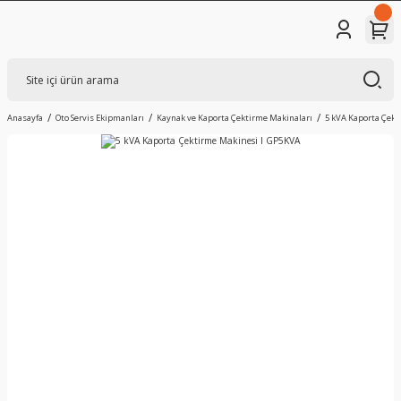
Anasayfa
Oto Servis Ekipmanları
Kaynak ve Kaporta Çektirme Makinaları
5 kVA Kaporta Çek