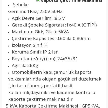
Şebeke
Gerilimi: 1Faz, 220V 50HZ.
Açık Devre Gerilimi :8.5 V
Gerekli Şebeke Sigortası :1x40 A (C TİPİ)
Maximum Giriş Gücü: 5kVA
Çektirme Kapasitesi:0.60 ila 0,80mm
İzolasyon Sınıfı:H
Koruma Sınıfı: IP 21sn
Boyutlar (e/d/y) (cm): 24x35x31
Ağırlık: 26Kg
Otomobillerin kapı,çamurluk,kaporta
vb.kısımlarında oluşan göçükleri düzeltmek
için tasarlanmış,portatif,basit
kullanımlı,dayanıklı ve kademe kontrollü
kaporta çektirme makinasıdır.
5 kVA Kaporta Çektirme Makinesi I GP5KVA,