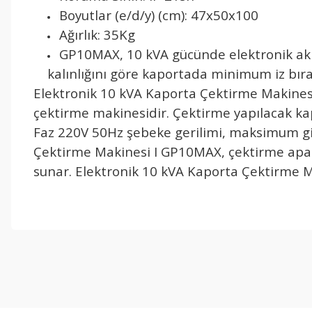
Boyutlar (e/d/y) (cm): 47x50x100
Ağırlık: 35Kg
GP10MAX, 10 kVA gücünde elektronik akı
kalınlığını göre kaportada minimum iz bıraka
Elektronik 10 kVA Kaporta Çektirme Makines
çektirme makinesidir. Çektirme yapılacak kapo
Faz 220V 50Hz şebeke gerilimi, maksimum giri
Çektirme Makinesi I GP10MAX, çektirme aparat
sunar. Elektronik 10 kVA Kaporta Çektirme Mak
işine önem verildiği açık .üründen memnun kaldım. iyi çalışmalar.
İ... A... | 17/12/2025
Deneyimini Paylaş