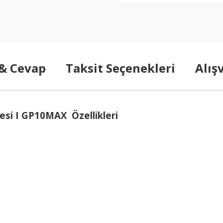
 & Cevap
Taksit Seçenekleri
Alış
esi I GP10MAX Özellikleri