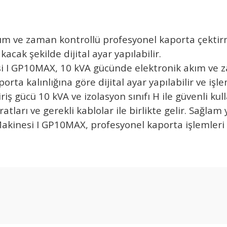
m ve zaman kontrollü profesyonel kaporta çektir
cak şekilde dijital ayar yapılabilir.
i I GP10MAX, 10 kVA gücünde elektronik akım ve z
rta kalınlığına göre dijital ayar yapılabilir ve iş
ş gücü 10 kVA ve izolasyon sınıfı H ile güvenli kul
ları ve gerekli kablolar ile birlikte gelir. Sağla
inesi I GP10MAX, profesyonel kaporta işlemleri içi
Ürün hakkında henüz soru sorulmamış.
Bu ürüne ilk yorumu siz yapın!
Yorum Yaz
Soru Sor