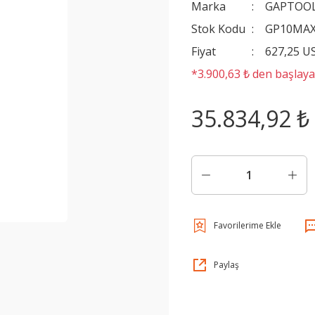
Marka
GAPTOO
Stok Kodu
GP10MA
Fiyat
627,25 U
*3.900,63 ₺ den başlayan
35.834,92 ₺
Paylaş