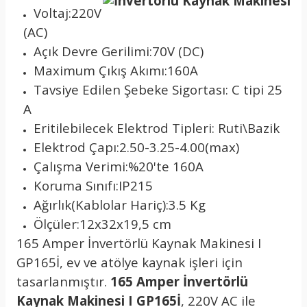
Voltaj:220V
(AC)
Açık Devre Gerilimi:70V (DC)
Maximum Çıkış Akımı:160A
Tavsiye Edilen Şebeke Sigortası: C tipi 25
A
Eritilebilecek Elektrod Tipleri: Ruti\Bazik
Elektrod Çapı:2.50-3.25-4.00(max)
Çalışma Verimi:%20'te 160A
Koruma Sınıfı:IP215
Ağırlık(Kablolar Hariç):3.5 Kg
Ölçüler:12x32x19,5 cm
165 Amper İnvertörlü Kaynak Makinesi I
GP165İ, ev ve atölye kaynak işleri için
tasarlanmıştır.
165 Amper İnvertörlü
Kaynak Makinesi I GP165İ
, 220V AC ile