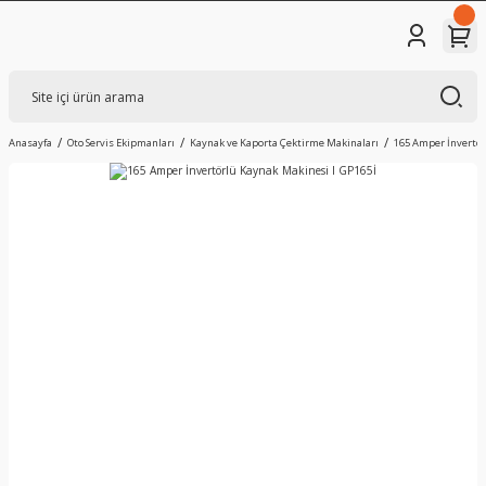
Anasayfa
Oto Servis Ekipmanları
Kaynak ve Kaporta Çektirme Makinaları
165 Amper İnvertör