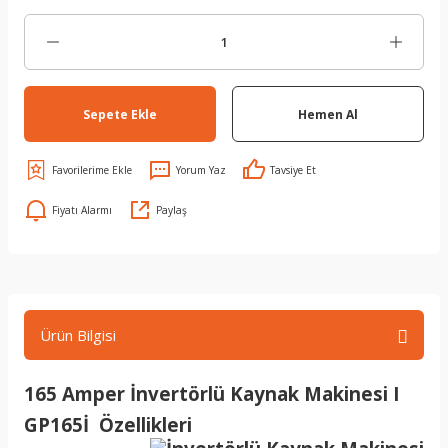
Sepete Ekle
Hemen Al
Yorum Yaz
Tavsiye Et
Fiyatı Alarmı
Paylaş
Ürün Bilgisi
165 Amper İnvertörlü Kaynak Makinesi I
GP165İ Özellikleri