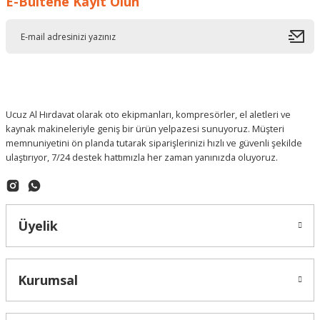
E-Bültene Kayıt Olun
Deneyimini Paylaş
Ucuz Al Hırdavat olarak oto ekipmanları, kompresörler, el aletleri ve
kaynak makineleriyle geniş bir ürün yelpazesi sunuyoruz. Müşteri
memnuniyetini ön planda tutarak siparişlerinizi hızlı ve güvenli şekilde
ulaştırıyor, 7/24 destek hattımızla her zaman yanınızda oluyoruz.
Üyelik
Kurumsal