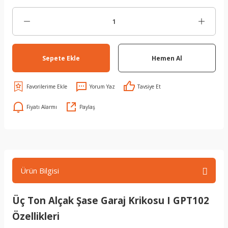
Sepete Ekle
Hemen Al
Yorum Yaz
Tavsiye Et
Fiyatı Alarmı
Paylaş
Ürün Bilgisi
Üç Ton Alçak Şase Garaj Krikosu I GPT102
Özellikleri