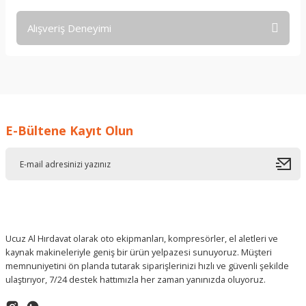
Alışveriş Deneyimi
Soru Sor
işine önem verildiği açık .üründen
memnun kaldım. iyi çalışmalar.
İ... A... | 17/12/2025
E-Bültene Kayıt Olun
Deneyimini Paylaş
Ucuz Al Hırdavat olarak oto ekipmanları, kompresörler, el aletleri ve
kaynak makineleriyle geniş bir ürün yelpazesi sunuyoruz. Müşteri
memnuniyetini ön planda tutarak siparişlerinizi hızlı ve güvenli şekilde
ulaştırıyor, 7/24 destek hattımızla her zaman yanınızda oluyoruz.