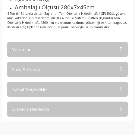
Ambalajlı Ölçüsü:280x7x45cm
4 Ton İki Sütunlu Üstten Bağlantılı Tam Otomatik Hidrolik Lift I GPL102U, güvenli
araç kaldırma için tasarlanmıştır. Bu 4 Ton İki Sütunlu Üstten Bağlantılı Tam
Otomatik Hidrolik Lift, 1800 mm maksimum kaldırma yüksekliği ve 4 ton kapasitesi
ile farklı araç tiplerine uygundur. Dayanıklı yapısıyla uzun ömürlüdür.
Yorumlar
Soru & Cevap
Bu ürüne ilk yorumu siz yapın!
Taksit Seçenekleri
Yorum Yaz
Ürün hakkında henüz soru sorulmamış.
Alışveriş Deneyimi
Soru Sor
işine önem verildiği açık .üründen
memnun kaldım. iyi çalışmalar.