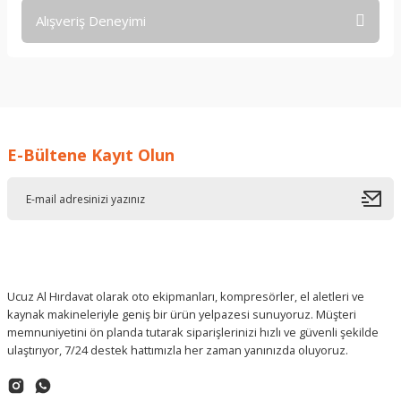
Alışveriş Deneyimi
Soru Sor
işine önem verildiği açık .üründen
memnun kaldım. iyi çalışmalar.
İ... A... | 17/12/2025
E-Bültene Kayıt Olun
Deneyimini Paylaş
Ucuz Al Hırdavat olarak oto ekipmanları, kompresörler, el aletleri ve
kaynak makineleriyle geniş bir ürün yelpazesi sunuyoruz. Müşteri
memnuniyetini ön planda tutarak siparişlerinizi hızlı ve güvenli şekilde
ulaştırıyor, 7/24 destek hattımızla her zaman yanınızda oluyoruz.