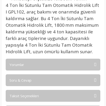
4 Ton İki Sütunlu Tam Otomatik Hidrolik Lift
I GPL102, araç bakımı ve onarımda güvenli
kaldırma sağlar. Bu 4 Ton İki Sütunlu Tam
Otomatik Hidrolik Lift, 1800 mm maksimum
kaldırma yüksekliği ve 4 ton kapasitesi ile
farklı araç tiplerine uygundur. Dayanıklı
yapısıyla 4 Ton İki Sütunlu Tam Otomatik
Hidrolik Lift, uzun ömürlü kullanım sunar.
Yorumlar
Soru & Cevap
Bu ürüne ilk yorumu siz yapın!
Taksit Seçenekleri
Yorum Yaz
Ürün hakkında henüz soru sorulmamış.