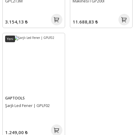
GPC2T3M
Makinesi I GP200İ
3.154,13 ₺
11.688,83 ₺
Yeni
GAPTOOLS
Şarjlı Led Fener | GPLF02
1.249,00 ₺