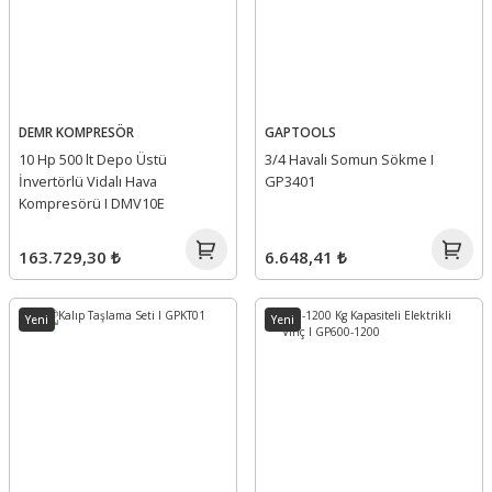
DEMR KOMPRESÖR
GAPTOOLS
10 Hp 500 lt Depo Üstü
3/4 Havalı Somun Sökme I
İnvertörlü Vidalı Hava
GP3401
Kompresörü I DMV10E
163.729,30 ₺
6.648,41 ₺
Yeni
Yeni