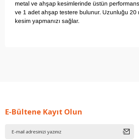
metal ve ahşap kesimlerinde üstün performans
ve 1 adet ahşap testere bulunur. Uzunluğu 20 mm,
kesim yapmanızı sağlar.
işine önem verildiği açık .üründen memnun kaldım. iyi çalışmalar.
İ... A... | 17/12/2025
Deneyimini Paylaş
E-Bültene Kayıt Olun