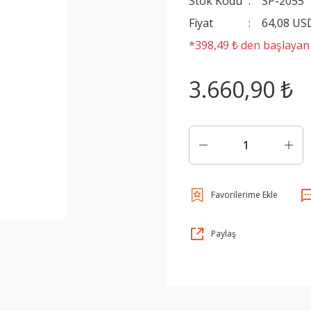
Stok Kodu
SP-2055
Fiyat
64,08 US
*398,49 ₺ den başlayan t
3.660,90 ₺
Paylaş