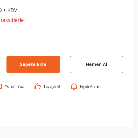
D + KDV
aksitlerle!
Sepete Ekle
Hemen Al
Yorum Yaz
Tavsiye Et
Fiyatı Alarmı