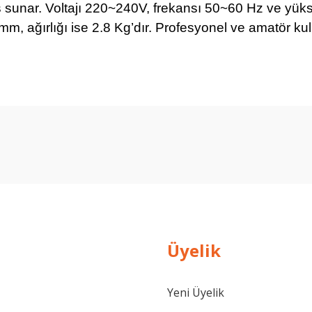
 sunar. Voltajı 220~240V, frekansı 50~60 Hz ve yüks
 ağırlığı ise 2.8 Kg’dır. Profesyonel ve amatör kulla
Ürün hakkında henüz soru sorulmamış.
Bu ürüne ilk yorumu siz yapın!
Yorum Yaz
Soru Sor
Üyelik
Yeni Üyelik