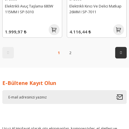
Elektrikli Avuç Taşlama 680W
Elektrikli Kırıcı Ve Delici Matkap
115MM I SP-5010
26MM I SP-7011
1.999,97 ₺
4.116,44 ₺
1
2
E-Bültene Kayıt Olun
Ucuz Al Hırdavat olarak oto ekipmanları, kompresörler, el aletleri ve