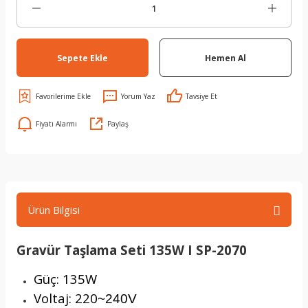
Sepete Ekle
Hemen Al
Yorum Yaz
Tavsiye Et
Fiyatı Alarmı
Paylaş
Ürün Bilgisi
Gravür Taşlama Seti 135W I SP-2070
Güç: 135W
Voltaj: 220
~240V