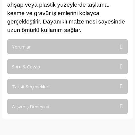
ahşap veya plastik yüzeylerde taşlama,
kesme ve gravür işlemlerini kolayca
gerçekleştirir. Dayanıklı malzemesi sayesinde
uzun ömürlü kullanım sağlar.
Yorumlar
Soru & Cevap
Bu ürüne ilk yorumu siz yapın!
Taksit Seçenekleri
Yorum Yaz
Ürün hakkında henüz soru sorulmamış.
Alışveriş Deneyimi
Soru Sor
işine önem verildiği açık .üründen
memnun kaldım. iyi çalışmalar.
İ... A... | 17/12/2025