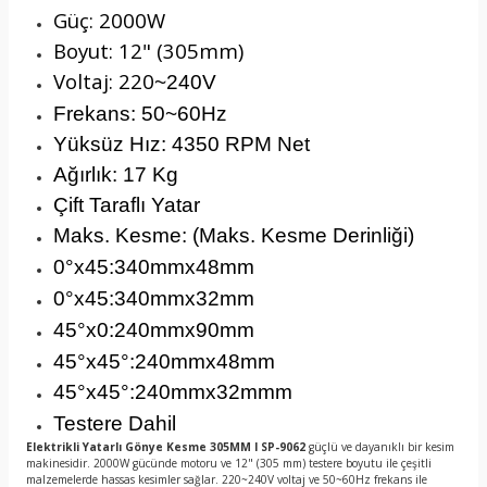
Güç: 2000W
Boyut: 12" (305mm)
Voltaj: 220
~240V
Frekans: 50
~60Hz
Yüksüz Hız: 4350 RPM Net
Ağırlık: 17 Kg
Çift Taraflı Yatar
Maks. Kesme: (Maks. Kesme Derinliği)
0
°x45:340mmx48mm
0
°x45:340mmx32mm
45
°x0:240mmx90mm
45
°x
45
°:240mmx48mm
45
°x
45
°:240mmx32mmm
Testere Dahil
Elektrikli Yatarlı Gönye Kesme 305MM I SP-9062
güçlü ve dayanıklı bir kesim
makinesidir. 2000W gücünde motoru ve 12" (305 mm) testere boyutu ile çeşitli
malzemelerde hassas kesimler sağlar. 220~240V voltaj ve 50~60Hz frekans ile