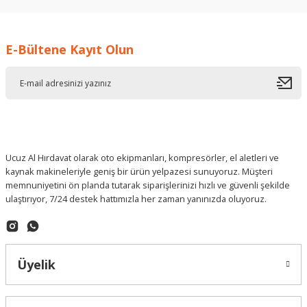
İ... A... | 17/12/2025
E-Bültene Kayıt Olun
Deneyimini Paylaş
Ucuz Al Hırdavat olarak oto ekipmanları, kompresörler, el aletleri ve
kaynak makineleriyle geniş bir ürün yelpazesi sunuyoruz. Müşteri
memnuniyetini ön planda tutarak siparişlerinizi hızlı ve güvenli şekilde
ulaştırıyor, 7/24 destek hattımızla her zaman yanınızda oluyoruz.
Üyelik