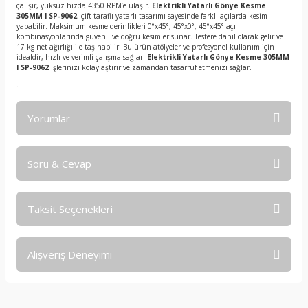
çalışır, yüksüz hızda 4350 RPM’e ulaşır.
Elektrikli Yatarlı Gönye Kesme
305MM I SP-9062
, çift taraflı yatarlı tasarımı sayesinde farklı açılarda kesim
yapabilir. Maksimum kesme derinlikleri 0°x45°, 45°x0°, 45°x45° açı
kombinasyonlarında güvenli ve doğru kesimler sunar. Testere dahil olarak gelir ve
17 kg net ağırlığı ile taşınabilir. Bu ürün atölyeler ve profesyonel kullanım için
idealdir, hızlı ve verimli çalışma sağlar.
Elektrikli Yatarlı Gönye Kesme 305MM
I SP-9062
işlerinizi kolaylaştırır ve zamandan tasarruf etmenizi sağlar.
.
Yorumlar
Soru & Cevap
Bu ürüne ilk yorumu siz yapın!
Taksit Seçenekleri
Yorum Yaz
Ürün hakkında henüz soru sorulmamış.
Alışveriş Deneyimi
Soru Sor
işine önem verildiği açık .üründen
memnun kaldım. iyi çalışmalar.