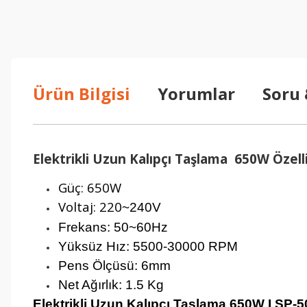
Ürün Bilgisi
Yorumlar
Soru
Elektrikli Uzun Kalıpçı Taşlama 650W Özelli
Güç: 650W
Voltaj: 220
~240V
Frekans: 50
~60Hz
Yüksüz Hız: 5500-30000 RPM
Pens Ölçüsü: 6mm
Net Ağırlık: 1.5 Kg
Elektrikli Uzun Kalıpçı Taşlama 650W I SP-