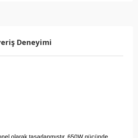
veriş Deneyimi
yonel olarak tasarlanmıştır. 650W gücünde