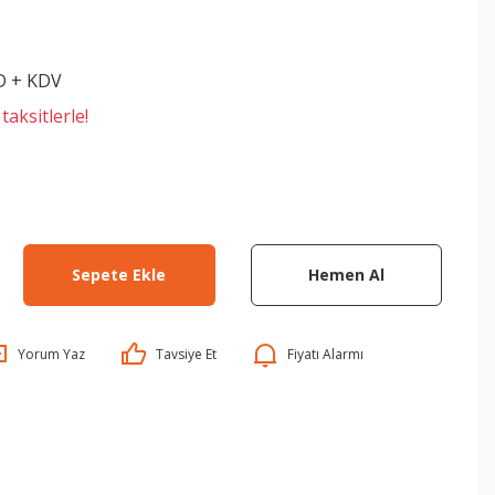
D + KDV
aksitlerle!
Sepete Ekle
Hemen Al
Yorum Yaz
Tavsiye Et
Fiyatı Alarmı