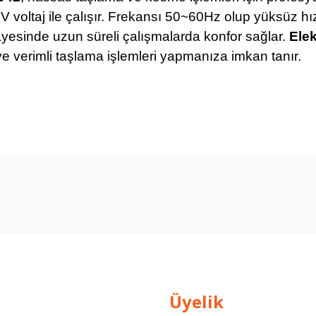
 voltaj ile çalışır. Frekansı 50~60Hz olup yüksüz 
sayesinde uzun süreli çalışmalarda konfor sağlar.
Elek
e verimli taşlama işlemleri yapmanıza imkan tanır.
Ürün hakkında henüz soru sorulmamış.
Bu ürüne ilk yorumu siz yapın!
Yorum Yaz
Soru Sor
Üyelik