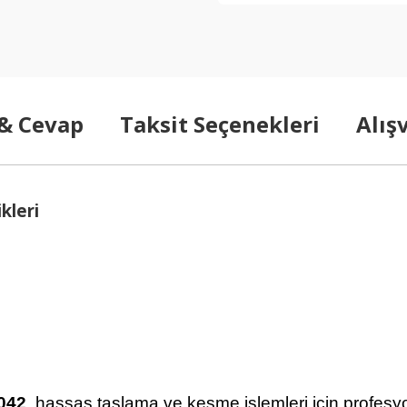
 & Cevap
Taksit Seçenekleri
Alış
kleri
5042
, hassas taşlama ve kesme işlemleri için profes