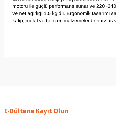
motoru ile güçlü performans sunar ve 220~240V
ve net ağırlığı 1.5 kg’dır. Ergonomik tasarımı 
kalıp, metal ve benzeri malzemelerde hassas v
işine önem verildiği açık .üründen memnun kaldım. iyi çalışmalar.
İ... A... | 17/12/2025
Deneyimini Paylaş
E-Bültene Kayıt Olun