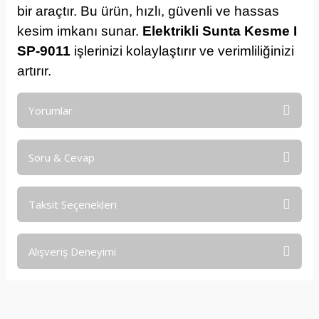
bir araçtır. Bu ürün, hızlı, güvenli ve hassas
kesim imkanı sunar.
Elektrikli Sunta Kesme I
SP-9011
işlerinizi kolaylaştırır ve verimliliğinizi
artırır.
Yorumlar
Soru & Cevap
Bu ürüne ilk yorumu siz yapın!
Taksit Seçenekleri
Yorum Yaz
Ürün hakkında henüz soru sorulmamış.
Alışveriş Deneyimi
Soru Sor
işine önem verildiği açık .üründen
memnun kaldım. iyi çalışmalar.
İ... A... | 17/12/2025