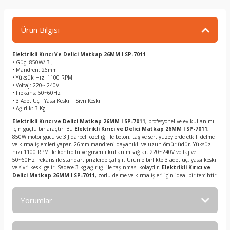
Ürün Bilgisi
Elektrikli Kırıcı Ve Delici Matkap 26MM I SP-7011
• Güç: 850W/ 3 J
• Mandren: 26mm
• Yüksük Hız: 1100 RPM
• Voltaj: 220~ 240V
• Frekans: 50~60Hz
• 3 Adet Uç+ Yassı Keski + Sivri Keski
• Ağırlık: 3 Kg
Elektrikli Kırıcı ve Delici Matkap 26MM I SP-7011
, profesyonel ve ev kullanımı
için güçlü bir araçtır. Bu
Elektrikli Kırıcı ve Delici Matkap 26MM I SP-7011
,
850W motor gücü ve 3 J darbeli özelliği ile beton, taş ve sert yüzeylerde etkili delme
ve kırma işlemleri yapar. 26mm mandreni dayanıklı ve uzun ömürlüdür. Yüksüz
hızı 1100 RPM ile kontrollü ve güvenli kullanım sağlar. 220~240V voltaj ve
50~60Hz frekans ile standart prizlerde çalışır. Ürünle birlikte 3 adet uç, yassı keski
ve sivri keski gelir. Sadece 3 kg ağırlığı ile taşınması kolaydır.
Elektrikli Kırıcı ve
Delici Matkap 26MM I SP-7011
, zorlu delme ve kırma işleri için ideal bir tercihtir.
Yorumlar