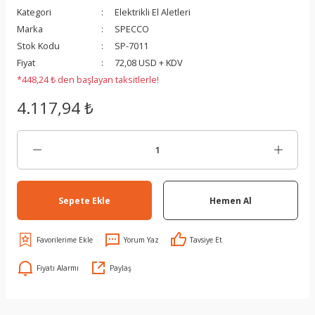
Kategori
Elektrikli El Aletleri
Marka
SPECCO
Stok Kodu
SP-7011
Fiyat
72,08 USD + KDV
*448,24 ₺ den başlayan taksitlerle!
4.117,94 ₺
Sepete Ekle
Hemen Al
Yorum Yaz
Tavsiye Et
Fiyatı Alarmı
Paylaş