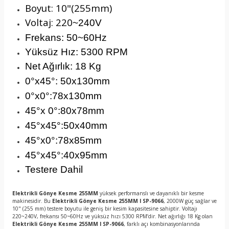
Boyut: 10"(255mm)
Voltaj: 220
~240V
Frekans: 50
~60Hz
Yüksüz Hız: 5300 RPM
Net Ağırlık: 18 Kg
0
°x45
°: 50x130mm
0
°x
0
°:78x130mm
45
°x 0
°:80x78mm
45
°x45
°:50x40mm
45
°x0
°:78x85mm
45
°x45
°:40x95mm
Testere Dahil
Elektrikli Gönye Kesme 255MM
yüksek performanslı ve dayanıklı bir kesme
makinesidir. Bu
Elektrikli Gönye Kesme 255MM I SP-9066
, 2000W güç sağlar ve
10" (255 mm) testere boyutu ile geniş bir kesim kapasitesine sahiptir. Voltajı
220~240V, frekansı 50~60Hz ve yüksüz hızı 5300 RPM’dir. Net ağırlığı 18 Kg olan
Elektrikli Gönye Kesme 255MM I SP-9066
, farklı açı kombinasyonlarında