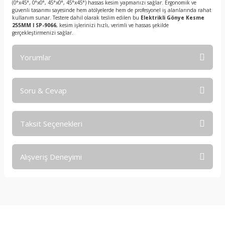
(0°x45°, 0°x0°, 45°x0°, 45°x45°) hassas kesim yapmanızı sağlar. Ergonomik ve
güvenli tasarımı sayesinde hem atölyelerde hem de profesyonel iş alanlarında rahat
kullanım sunar. Testere dahil olarak teslim edilen bu
Elektrikli Gönye Kesme
255MM I SP-9066
, kesim işlerinizi hızlı, verimli ve hassas şekilde
gerçekleştirmenizi sağlar.
Yorumlar
Soru & Cevap
Bu ürüne ilk yorumu siz yapın!
Taksit Seçenekleri
Yorum Yaz
Ürün hakkında henüz soru sorulmamış.
Alışveriş Deneyimi
Soru Sor
işine önem verildiği açık .üründen
memnun kaldım. iyi çalışmalar.
İ... A... | 17/12/2025