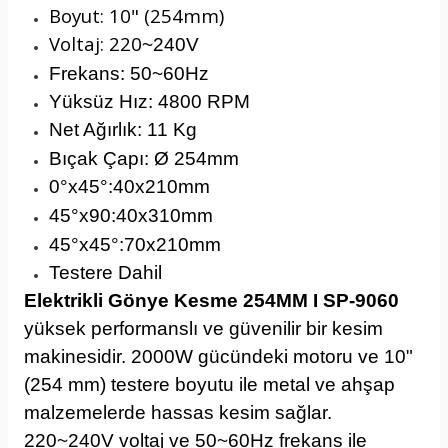
Boyut: 10" (254mm)
Voltaj: 220
~240V
Frekans: 50
~60Hz
Yüksüz Hız: 4800 RPM
Net Ağırlık: 11 Kg
Bıçak Çapı:
Ø 254mm
0°x45°:40x210mm
45
°x90:40x310mm
45
°x45
°:70x210mm
Testere Dahil
Elektrikli Gönye Kesme 254MM I SP-9060
yüksek performanslı ve güvenilir bir kesim
makinesidir. 2000W gücündeki motoru ve 10"
(254 mm) testere boyutu ile metal ve ahşap
malzemelerde hassas kesim sağlar.
220~240V voltaj ve 50~60Hz frekans ile