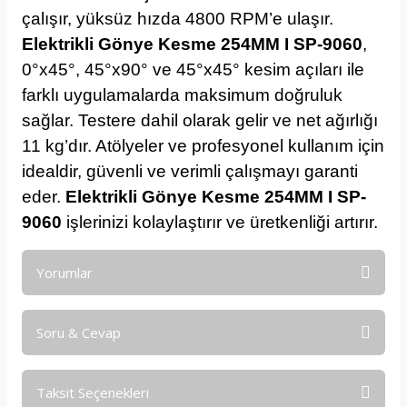
çalışır, yüksüz hızda 4800 RPM’e ulaşır.
Elektrikli Gönye Kesme 254MM I SP-9060
,
0°x45°, 45°x90° ve 45°x45° kesim açıları ile
farklı uygulamalarda maksimum doğruluk
sağlar. Testere dahil olarak gelir ve net ağırlığı
11 kg’dır. Atölyeler ve profesyonel kullanım için
idealdir, güvenli ve verimli çalışmayı garanti
eder.
Elektrikli Gönye Kesme 254MM I SP-
9060
işlerinizi kolaylaştırır ve üretkenliği artırır.
Yorumlar
Soru & Cevap
Bu ürüne ilk yorumu siz yapın!
Taksit Seçenekleri
Yorum Yaz