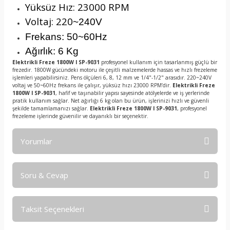
Yüksüz Hız: 23000 RPM
Voltaj: 220
~240V
Frekans: 50
~60Hz
Ağırlık: 6 Kg
Elektrikli Freze 1800W I SP-9031
profesyonel kullanım için tasarlanmış güçlü bir
frezedir. 1800W gücündeki motoru ile çeşitli malzemelerde hassas ve hızlı frezeleme
işlemleri yapabilirsiniz. Pens ölçüleri 6, 8, 12 mm ve 1/4"-1/2" arasıdır. 220~240V
voltaj ve 50~60Hz frekans ile çalışır, yüksüz hızı 23000 RPM’dir.
Elektrikli Freze
1800W I SP-9031
, hafif ve taşınabilir yapısı sayesinde atölyelerde ve iş yerlerinde
pratik kullanım sağlar. Net ağırlığı 6 kg olan bu ürün, işlerinizi hızlı ve güvenli
şekilde tamamlamanızı sağlar.
Elektrikli Freze 1800W I SP-9031
, profesyonel
frezeleme işlerinde güvenilir ve dayanıklı bir seçenektir.
Yorumlar
Soru & Cevap
Bu ürüne ilk yorumu siz yapın!
Taksit Seçenekleri
Yorum Yaz
Ürün hakkında henüz soru sorulmamış.