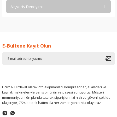
Alışveriş Deneyimi
Soru Sor
işine önem verildiği açık .üründen
memnun kaldım. iyi çalışmalar.
İ... A... | 17/12/2025
E-Bültene Kayıt Olun
Deneyimini Paylaş
Ucuz Al Hırdavat olarak oto ekipmanları, kompresörler, el aletleri ve
kaynak makineleriyle geniş bir ürün yelpazesi sunuyoruz. Müşteri
memnuniyetini ön planda tutarak siparişlerinizi hızlı ve güvenli şekilde
ulaştırıyor, 7/24 destek hattımızla her zaman yanınızda oluyoruz.