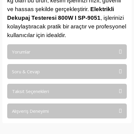
kg olan bu ürün, kesim işlerinizi hızlı, güvenli
ve hassas şekilde gerçekleştirir.
Elektrikli
Dekupaj Testeresi 800W I SP-9051
, işlerinizi
kolaylaştıracak pratik bir araçtır ve profesyonel
kullanıcılar için idealdir.
Yorumlar
Soru & Cevap
Bu ürüne ilk yorumu siz yapın!
Taksit Seçenekleri
Yorum Yaz
Ürün hakkında henüz soru sorulmamış.
Alışveriş Deneyimi
Soru Sor
işine önem verildiği açık .üründen
memnun kaldım. iyi çalışmalar.