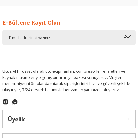
İ... A... | 17/12/2025
E-Bültene Kayıt Olun
Deneyimini Paylaş
Ucuz Al Hırdavat olarak oto ekipmanları, kompresörler, el aletleri ve
kaynak makineleriyle geniş bir ürün yelpazesi sunuyoruz. Müşteri
memnuniyetini ön planda tutarak siparişlerinizi hızlı ve güvenli şekilde
ulaştırıyor, 7/24 destek hattımızla her zaman yanınızda oluyoruz.
Üyelik