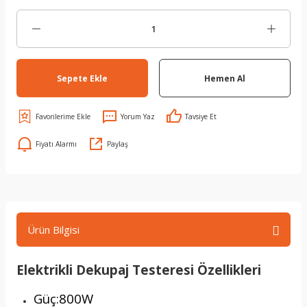
Sepete Ekle
Hemen Al
Yorum Yaz
Tavsiye Et
Fiyatı Alarmı
Paylaş
Ürün Bilgisi
Elektrikli Dekupaj Testeresi Özellikleri
Güç:800W