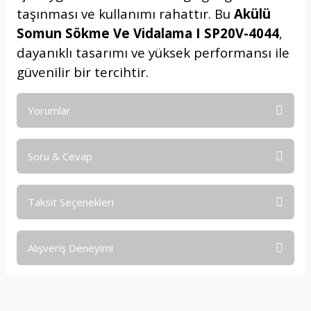
taşınması ve kullanımı rahattır. Bu
Akülü
Somun Sökme Ve Vidalama I SP20V-4044
,
dayanıklı tasarımı ve yüksek performansı ile
güvenilir bir tercihtir.
Yorumlar
Soru & Cevap
Bu ürüne ilk yorumu siz yapın!
Taksit Seçenekleri
Yorum Yaz
Ürün hakkında henüz soru sorulmamış.
Alışveriş Deneyimi
Soru Sor
işine önem verildiği açık .üründen
memnun kaldım. iyi çalışmalar.