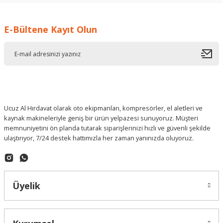
İ... A... | 17/12/2025
E-Bültene Kayıt Olun
Deneyimini Paylaş
Ucuz Al Hırdavat olarak oto ekipmanları, kompresörler, el aletleri ve
kaynak makineleriyle geniş bir ürün yelpazesi sunuyoruz. Müşteri
memnuniyetini ön planda tutarak siparişlerinizi hızlı ve güvenli şekilde
ulaştırıyor, 7/24 destek hattımızla her zaman yanınızda oluyoruz.
Üyelik