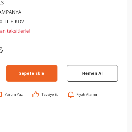
LS
KAMPANYA
00 TL + KDV
n taksitlerle!
₺
Sepete Ekle
Hemen Al
Yorum Yaz
Tavsiye Et
Fiyatı Alarmı