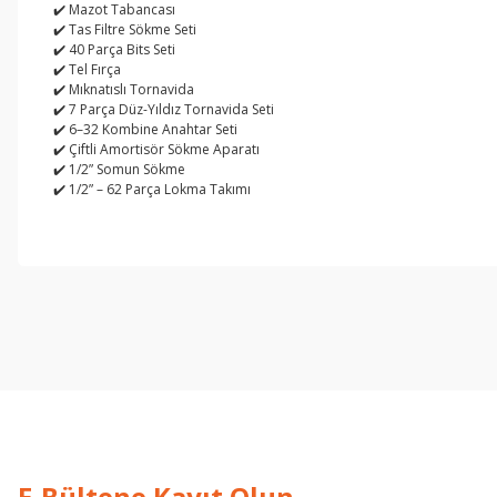
✔️ Mazot Tabancası
✔️ Tas Filtre Sökme Seti
✔️ 40 Parça Bits Seti
✔️ Tel Fırça
✔️ Mıknatıslı Tornavida
✔️ 7 Parça Düz-Yıldız Tornavida Seti
✔️ 6–32 Kombine Anahtar Seti
✔️ Çiftli Amortisör Sökme Aparatı
✔️ 1/2” Somun Sökme
✔️ 1/2” – 62 Parça Lokma Takımı
işine önem verildiği açık .üründen memnun kaldım. iyi çalışmalar.
İ... A... | 17/12/2025
Deneyimini Paylaş
E-Bültene Kayıt Olun