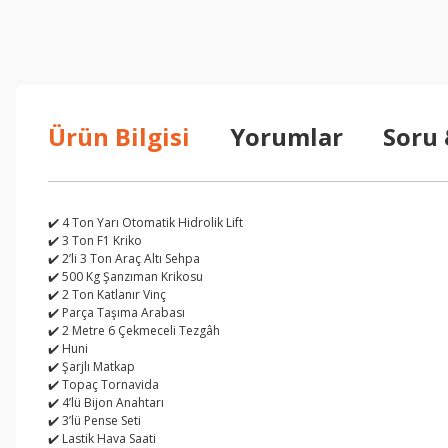
Ürün Bilgisi
Yorumlar
Soru
✔️ 4 Ton Yarı Otomatik Hidrolik Lift
✔️ 3 Ton F1 Kriko
✔️ 2’li 3 Ton Araç Altı Sehpa
✔️ 500 Kg Şanzıman Krikosu
✔️ 2 Ton Katlanır Vinç
✔️ Parça Taşıma Arabası
✔️ 2 Metre 6 Çekmeceli Tezgâh
✔️ Huni
✔️ Şarjlı Matkap
✔️ Topaç Tornavida
✔️ 4’lü Bijon Anahtarı
✔️ 3’lü Pense Seti
✔️ Lastik Hava Saati