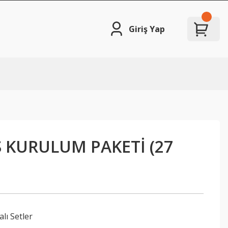
Giriş Yap
S KURULUM PAKETİ (27
lı Setler