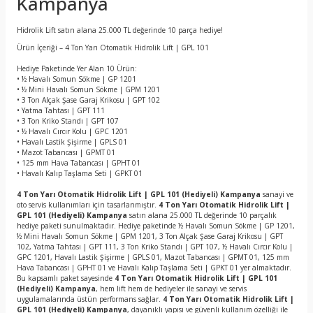
Kampanya
Hidrolik Lift satın alana 25.000 TL değerinde 10 parça hediye!
Ürün İçeriği – 4 Ton Yarı Otomatik Hidrolik Lift | GPL 101
Hediye Paketinde Yer Alan 10 Ürün:
•
½ Havalı Somun Sökme | GP 1201
•
½ Mini Havalı Somun Sökme | GPM 1201
•
3 Ton Alçak Şase Garaj Krikosu | GPT 102
•
Yatma Tahtası | GPT 111
•
3 Ton Kriko Standı | GPT 107
•
½ Havalı Cırcır Kolu | GPC 1201
•
Havalı Lastik Şişirme | GPLS 01
•
Mazot Tabancası | GPMT 01
•
125 mm Hava Tabancası | GPHT 01
•
Havalı Kalıp Taşlama Seti | GPKT 01
4 Ton Yarı Otomatik Hidrolik Lift | GPL 101 (Hediyeli) Kampanya
sanayi ve
oto servis kullanımları için tasarlanmıştır.
4 Ton Yarı Otomatik Hidrolik Lift |
GPL 101 (Hediyeli) Kampanya
satın alana 25.000 TL değerinde 10 parçalık
hediye paketi sunulmaktadır. Hediye paketinde ½ Havalı Somun Sökme | GP 1201,
½ Mini Havalı Somun Sökme | GPM 1201, 3 Ton Alçak Şase Garaj Krikosu | GPT
102, Yatma Tahtası | GPT 111, 3 Ton Kriko Standı | GPT 107, ½ Havalı Cırcır Kolu |
GPC 1201, Havalı Lastik Şişirme | GPLS 01, Mazot Tabancası | GPMT 01, 125 mm
Hava Tabancası | GPHT 01 ve Havalı Kalıp Taşlama Seti | GPKT 01 yer almaktadır.
Bu kapsamlı paket sayesinde
4 Ton Yarı Otomatik Hidrolik Lift | GPL 101
(Hediyeli) Kampanya
, hem lift hem de hediyeler ile sanayi ve servis
uygulamalarında üstün performans sağlar.
4 Ton Yarı Otomatik Hidrolik Lift |
GPL 101 (Hediyeli) Kampanya
, dayanıklı yapısı ve güvenli kullanım özelliği ile