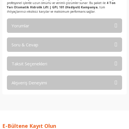
profesyonel işlerde uzun ömürlü ve verimli çözümler sunar. Bu paket ile
4 Ton
Yarı Otomatik Hidrolik Lift | GPL 101 (Hediyeli) Kampanya
, tüm
ihtiyaçlarınızı eksiksiz karşılar ve maksimum performans sağlar.
Yorumlar
Soru & Cevap
Bu ürüne ilk yorumu siz yapın!
Taksit Seçenekleri
Yorum Yaz
Ürün hakkında henüz soru sorulmamış.
Alışveriş Deneyimi
Soru Sor
işine önem verildiği açık .üründen
memnun kaldım. iyi çalışmalar.
İ... A... | 17/12/2025
E-Bültene Kayıt Olun
Deneyimini Paylaş