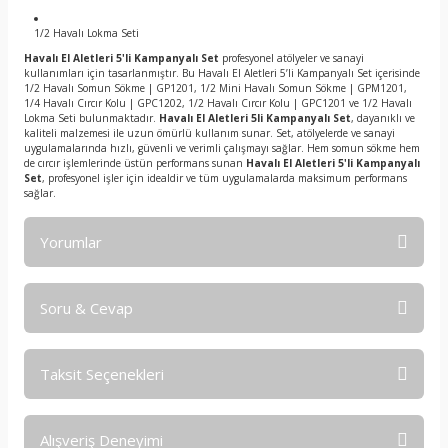
1/2 Havalı Lokma Seti
Havalı El Aletleri 5'li Kampanyalı Set
profesyonel atölyeler ve sanayi
kullanımları için tasarlanmıştır. Bu Havalı El Aletleri 5’li Kampanyalı Set içerisinde
1/2 Havalı Somun Sökme | GP1201, 1/2 Mini Havalı Somun Sökme | GPM1201,
1/4 Havalı Cırcır Kolu | GPC1202, 1/2 Havalı Cırcır Kolu | GPC1201 ve 1/2 Havalı
Lokma Seti bulunmaktadır.
Havalı El Aletleri 5li Kampanyalı Set
, dayanıklı ve
kaliteli malzemesi ile uzun ömürlü kullanım sunar. Set, atölyelerde ve sanayi
uygulamalarında hızlı, güvenli ve verimli çalışmayı sağlar. Hem somun sökme hem
de cırcır işlemlerinde üstün performans sunan
Havalı El Aletleri 5'li Kampanyalı
Set
, profesyonel işler için idealdir ve tüm uygulamalarda maksimum performans
sağlar.
Yorumlar
Soru & Cevap
Bu ürüne ilk yorumu siz yapın!
Taksit Seçenekleri
Yorum Yaz
Ürün hakkında henüz soru sorulmamış.
Alışveriş Deneyimi