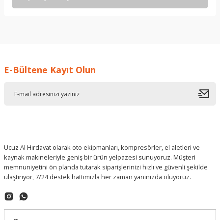
Soru Sor
işine önem verildiği açık .üründen
memnun kaldım. iyi çalışmalar.
İ... A... | 17/12/2025
E-Bültene Kayıt Olun
Deneyimini Paylaş
Ucuz Al Hırdavat olarak oto ekipmanları, kompresörler, el aletleri ve
kaynak makineleriyle geniş bir ürün yelpazesi sunuyoruz. Müşteri
memnuniyetini ön planda tutarak siparişlerinizi hızlı ve güvenli şekilde
ulaştırıyor, 7/24 destek hattımızla her zaman yanınızda oluyoruz.