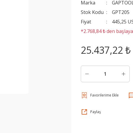
Marka
GAPTOO
Stok Kodu
GPT205
Fiyat
445,25 U
*2.768,84 ₺ den başlayan
25.437,22 ₺
Paylaş