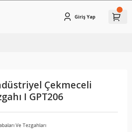
Giriş Yap
üstriyel Çekmeceli
zgahı I GPT206
abaları Ve Tezgahları