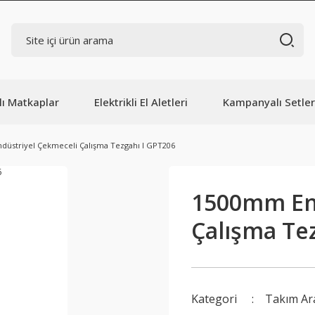
lı Matkaplar
Elektrikli El Aletleri
Kampanyalı Setler
üstriyel Çekmeceli Çalışma Tezgahı I GPT206
1500mm End
Çalışma Te
Kategori
Takım Ar