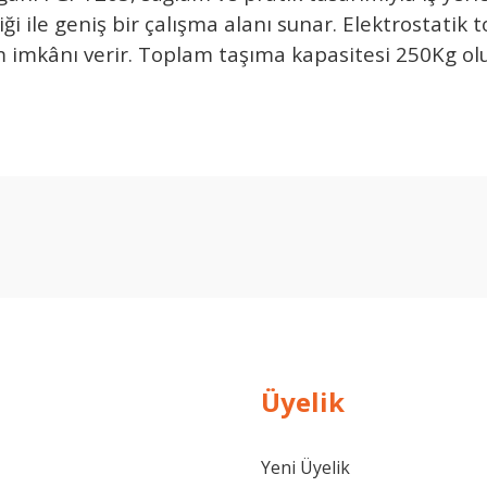
 ile geniş bir çalışma alanı sunar. Elektrostatik to
m imkânı verir. Toplam taşıma kapasitesi 250Kg olu
Ürün hakkında henüz soru sorulmamış.
Bu ürüne ilk yorumu siz yapın!
Yorum Yaz
Soru Sor
Üyelik
Yeni Üyelik