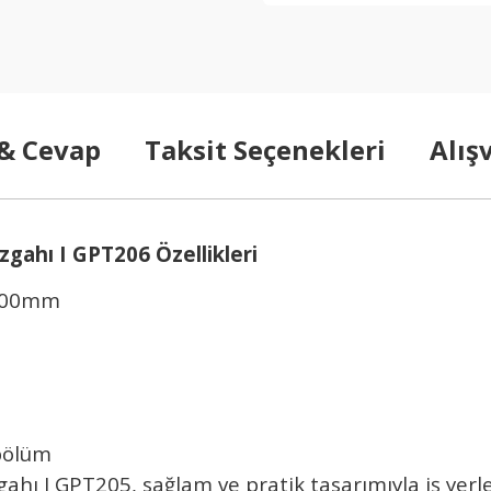
 & Cevap
Taksit Seçenekleri
Alış
gahı I GPT206 Özellikleri
:900mm
 bölüm
ı I GPT205, sağlam ve pratik tasarımıyla iş yerl