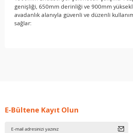
genişliği, 650mm derinliği ve 900mm yüksekliği
avadanlık alanıyla güvenli ve düzenli kullanı
sağlar:
işine önem verildiği açık .üründen memnun kaldım. iyi çalışmalar.
İ... A... | 17/12/2025
Deneyimini Paylaş
E-Bültene Kayıt Olun