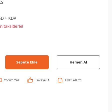
LS
SD + KDV
 taksitlerle!
Sepete Ekle
Hemen Al
Yorum Yaz
Tavsiye Et
Fiyatı Alarmı