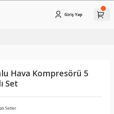
Giriş Yap
onlu Hava Kompresörü 5
ı Set
lı Setler