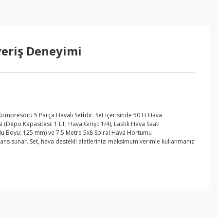
veriş Deneyimi
a Kompresörü 5 Parça Havalı Set
i
dir. Set içerisinde 50 Lt Hava
(Depo Kapasitesi: 1 LT, Hava Girişi: 1/4), Lastik Hava Saati
amlu Boyu: 125 mm) ve 7.5 Metre 5x8 Spiral Hava Hortumu
ormans sunar. Set, hava destekli aletlerinizi maksimum verimle kullanmanız