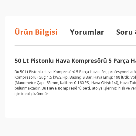
Ürün Bilgisi
Yorumlar
Soru
50 Lt Pistonlu Hava Kompresörü 5 Parça Ha
Bu 50 Lt Pistonlu Hava Kompresörü 5 Parça Havalı Set, profesyonel atöly
Kompresörü (Güç: 1.5 kW/2 Hp, Basınç: 8 Bar, Hava Emişi: 198 lt/dk, Volta
(Manometre Çapı: 63 mm, Kalibre: 0-160 PSI, Hava Girişi: 1/4), Hava Ta
bulunmaktadır. Bu
Hava Kompresörü Seti
, atölye işlerinizi hızlı v
için ideal çözümdür
işine önem verildiği açık .üründen memnun kaldım. iyi çalışmalar.
İ... A... | 17/12/2025