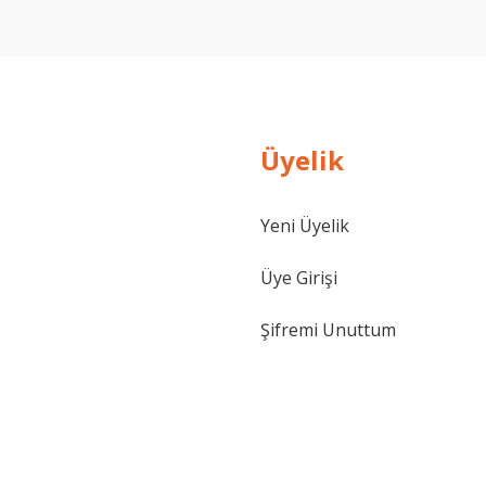
Yorum Yaz
Soru Sor
Üyelik
Yeni Üyelik
Üye Girişi
Şifremi Unuttum