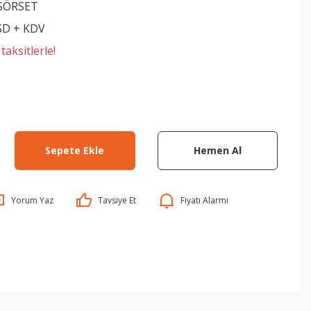
SÖRSET
SD + KDV
aksitlerle!
Sepete Ekle
Hemen Al
Yorum Yaz
Tavsiye Et
Fiyatı Alarmı