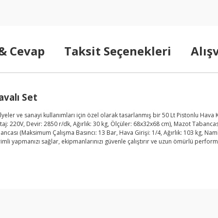
 & Cevap
Taksit Seçenekleri
Alış
valı Set
eler ve sanayi kullanımları için özel olarak tasarlanmış bir 50 Lt Pistonlu Hav
j: 220V, Devir: 2850 r/dk, Ağırlık: 30 kg, Ölçüler: 68x32x68 cm), Mazot Tabancası 
bancası (Maksimum Çalışma Basıncı: 13 Bar, Hava Girişi: 1/4, Ağırlık: 103 kg, N
e verimli yapmanızı sağlar, ekipmanlarınızı güvenle çalıştırır ve uzun ömürlü perf
Ürün hakkında henüz soru sorulmamış.
Bu ürüne ilk yorumu siz yapın!