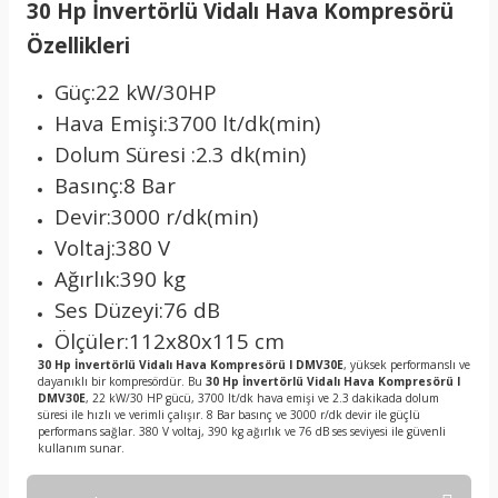
30 Hp İnvertörlü Vidalı Hava Kompresörü
Özellikleri
Güç:22 kW/30HP
Hava Emişi:3700 lt/dk(min)
Dolum Süresi :2.3 dk(min)
Basınç:8 Bar
Devir:3000 r/dk(min)
Voltaj:380 V
Ağırlık:390 kg
Ses Düzeyi:76 dB
Ölçüler:112x80x115 cm
30 Hp İnvertörlü Vidalı Hava Kompresörü I DMV30E
, yüksek performanslı ve
dayanıklı bir kompresördür. Bu
30 Hp İnvertörlü Vidalı Hava Kompresörü I
DMV30E
, 22 kW/30 HP gücü, 3700 lt/dk hava emişi ve 2.3 dakikada dolum
süresi ile hızlı ve verimli çalışır. 8 Bar basınç ve 3000 r/dk devir ile güçlü
performans sağlar. 380 V voltaj, 390 kg ağırlık ve 76 dB ses seviyesi ile güvenli
kullanım sunar.