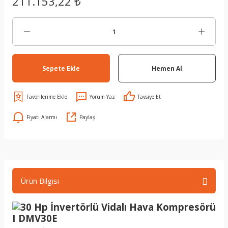
211.153,22 ₺
Sepete Ekle
Hemen Al
Yorum Yaz
Tavsiye Et
Fiyatı Alarmı
Paylaş
Ürün Bilgisi