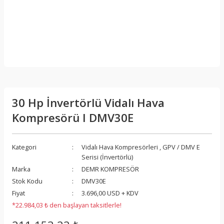
30 Hp İnvertörlü Vidalı Hava
Kompresörü I DMV30E
Kategori
Vidalı Hava Kompresörleri
,
GPV / DMV E
Serisi (İnvertörlü)
Marka
DEMR KOMPRESÖR
Stok Kodu
DMV30E
Fiyat
3.696,00 USD + KDV
*22.984,03 ₺ den başlayan taksitlerle!