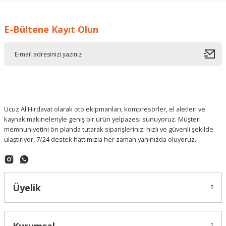
İ... A... | 17/12/2025
E-Bültene Kayıt Olun
Deneyimini Paylaş
Ucuz Al Hırdavat olarak oto ekipmanları, kompresörler, el aletleri ve
kaynak makineleriyle geniş bir ürün yelpazesi sunuyoruz. Müşteri
memnuniyetini ön planda tutarak siparişlerinizi hızlı ve güvenli şekilde
ulaştırıyor, 7/24 destek hattımızla her zaman yanınızda oluyoruz.
Üyelik