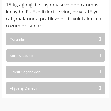
15 kg ağırlığı ile taşınması ve depolanması
kolaydır. Bu özellikleri ile vinç, ev ve atölye
çalışmalarında pratik ve etkili yük kaldırma
çözümleri sunar.
Yorumlar
Soru & Cevap
Bu ürüne ilk yorumu siz yapın!
Taksit Seçenekleri
Yorum Yaz
Ürün hakkında henüz soru sorulmamış.
Alışveriş Deneyimi
Soru Sor
işine önem verildiği açık .üründen
memnun kaldım. iyi çalışmalar.