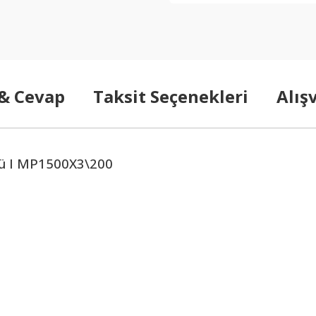
 & Cevap
Taksit Seçenekleri
Alış
ü I
MP1500X3\200