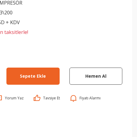
OMPRESÖR
3\200
SD + KDV
 taksitlerle!
Sepete Ekle
Hemen Al
Yorum Yaz
Tavsiye Et
Fiyatı Alarmı