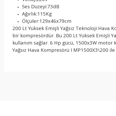
Ses Düzeyi:73dB
Ağırlık:115Kg
Ölçüler:129x46x79cm
200 Lt Yüksek Emişli Yağsız Teknoloji Hava K
bir kompresördür. Bu 200 Lt Yüksek Emişli Ya
kullanım sağlar. 6 Hp gücü, 1500x3W motor k
Yağsız Hava Kompresörü I MP1500X3\200 ile 
işine önem verildiği açık .üründen memnun kaldım. iyi çalışmalar.
İ... A... | 17/12/2025
Deneyimini Paylaş