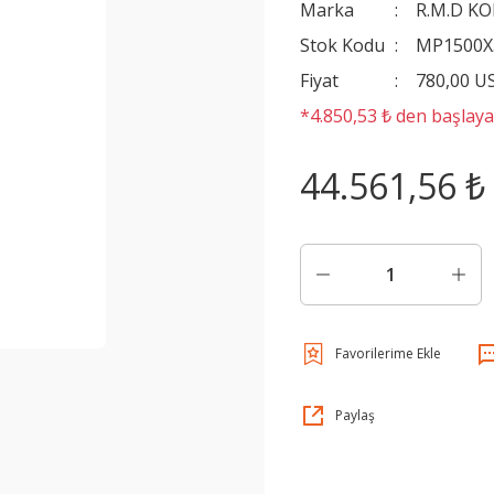
Marka
R.M.D K
Stok Kodu
MP1500X
Fiyat
780,00 U
*4.850,53 ₺ den başlayan
44.561,56 ₺
Paylaş