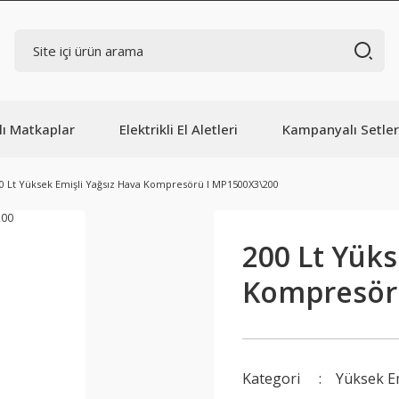
lı Matkaplar
Elektrikli El Aletleri
Kampanyalı Setler
0 Lt Yüksek Emişli Yağsız Hava Kompresörü I MP1500X3\200
200 Lt Yüks
Kompresör
Kategori
Yüksek E