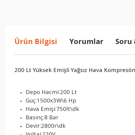
Ürün Bilgisi
Yorumlar
Soru
200 Lt Yüksek Emişli Yağsız Hava Kompresör
Depo Hacmi:200 Lt
Güç:1500x3W\6 Hp
Hava Emişi:750lt\dk
Basınç:8 Bar
Devir:2800r\dk
Voltaj:220V