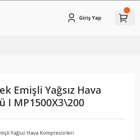
Giriş Yap
ek Emişli Yağsız Hava
ü I MP1500X3\200
mişli Yağsız Hava Kompresörleri