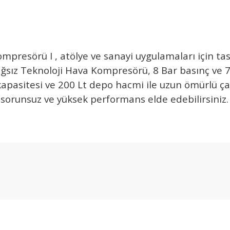
ompresörü I , atölye ve sanayi uygulamaları için t
ğsız Teknoloji Hava Kompresörü, 8 Bar basınç ve 75
apasitesi ve 200 Lt depo hacmi ile uzun ömürlü ça
sorunsuz ve yüksek performans elde edebilirsiniz
Ürün hakkında henüz soru sorulmamış.
Bu ürüne ilk yorumu siz yapın!
Yorum Yaz
Soru Sor