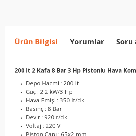
Ürün Bilgisi
Yorumlar
Soru
200 lt 2 Kafa 8 Bar 3 Hp Pistonlu Hava K
Depo Hacmi : 200 lt
Güç : 2.2 kW/3 Hp
Hava Emişi : 350 lt/dk
Basınç : 8 Bar
Devir : 920 r/dk
Voltaj : 220 V
Piston Çapı : 65x2 mm