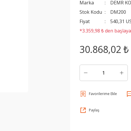
Marka
DEMR K
Stok Kodu
DM200
Fiyat
540,31 U
*3.359,98 ₺ den başlayan
30.868,02 ₺
Paylaş