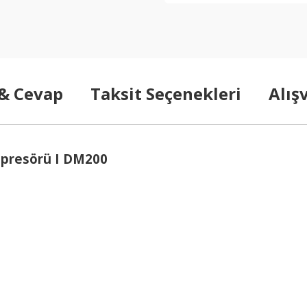
 & Cevap
Taksit Seçenekleri
Alış
ompresörü I DM200