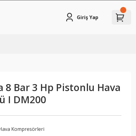
Giriş Yap
fa 8 Bar 3 Hp Pistonlu Hava
ü I DM200
 Hava Kompresörleri