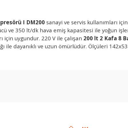
ompresörü I DM200
sanayi ve servis kullanımları içi
cü ve 350 lt/dk hava emiş kapasitesi ile yoğun işler
rı için uygundur. 220 V ile çalışan
200 lt 2 Kafa 8 
ğı ile dayanıklı ve uzun ömürlüdür. Ölçüleri 142x53
Ürün hakkında henüz soru sorulmamış.
Bu ürüne ilk yorumu siz yapın!
Yorum Yaz
Soru Sor