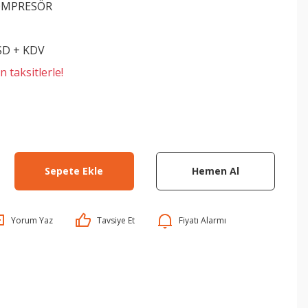
OMPRESÖR
SD + KDV
 taksitlerle!
Sepete Ekle
Hemen Al
Yorum Yaz
Tavsiye Et
Fiyatı Alarmı