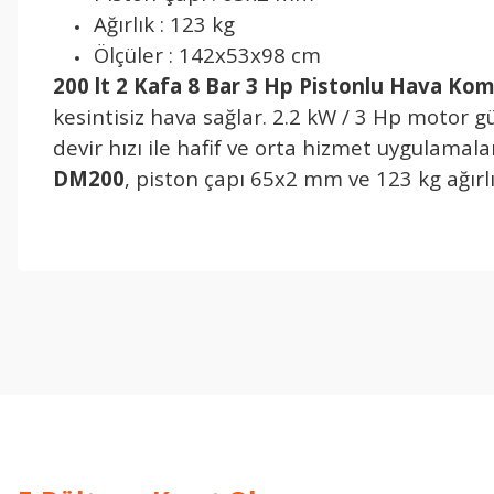
Ağırlık : 123 kg
Ölçüler : 142x53x98 cm
200 lt 2 Kafa 8 Bar 3 Hp Pistonlu Hava K
kesintisiz hava sağlar. 2.2 kW / 3 Hp motor gü
devir hızı ile hafif ve orta hizmet uygulamala
DM200
, piston çapı 65x2 mm ve 123 kg ağırlı
işine önem verildiği açık .üründen memnun kaldım. iyi çalışmalar.
İ... A... | 17/12/2025
Deneyimini Paylaş