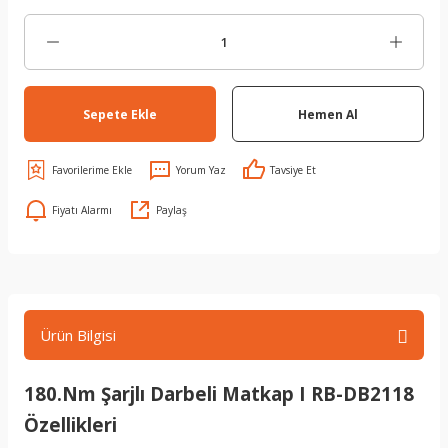
Sepete Ekle
Hemen Al
Yorum Yaz
Tavsiye Et
Fiyatı Alarmı
Paylaş
Ürün Bilgisi
180.Nm Şarjlı Darbeli Matkap I RB-DB2118
Özellikleri