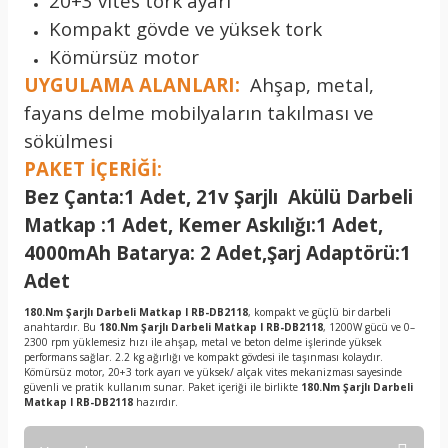
20+3 vites tork ayarı
Kompakt gövde ve yüksek tork
Kömürsüz motor
UYGULAMA ALANLARI:
Ahşap, metal,
fayans delme mobilyaların takılması ve
sökülmesi
PAKET İÇERİĞİ:
Bez Çanta:1 Adet, 21v Şarjlı Akülü Darbeli
Matkap :1 Adet, Kemer Askılığı:1 Adet,
4000mAh Batarya: 2 Adet,Şarj Adaptörü:1
Adet
180.Nm Şarjlı Darbeli Matkap I RB-DB2118
, kompakt ve güçlü bir darbeli
anahtardır. Bu
180.Nm Şarjlı Darbeli Matkap I RB-DB2118
, 1200W gücü ve 0–
2300 rpm yüklemesiz hızı ile ahşap, metal ve beton delme işlerinde yüksek
performans sağlar. 2.2 kg ağırlığı ve kompakt gövdesi ile taşınması kolaydır.
Kömürsüz motor, 20+3 tork ayarı ve yüksek/ alçak vites mekanizması sayesinde
güvenli ve pratik kullanım sunar. Paket içeriği ile birlikte
180.Nm Şarjlı Darbeli
Matkap I RB-DB2118
hazırdır.