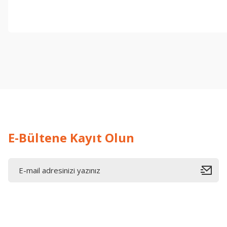
işine önem verildiği açık .üründen memnun kaldım. iyi çalışmalar.
İ... A... | 17/12/2025
Deneyimini Paylaş
E-Bültene Kayıt Olun