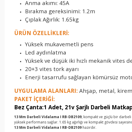
Anma akımı: 45A
Bırakma gereksinimi: 1.2m
Çıplak Ağırlık: 1.65kg
ÜRÜN ÖZELLİKLERİ:
Yüksek mukavemetli pens
Led aydınlatma
Yüksek ve düşük iki hızlı mekanik vites d
20+3 vites tork ayarı
Enerji tasarrufu sağlayan kömürsüz mot
UYGULAMA ALANLARI:
Ahşap, metal, kirem
PAKET İÇERİĞİ:
Bez Çanta:1 Adet, 21v Şarjlı Darbeli Matka
13 Mm Darbeli Vidalama I RB-DB2109
, kompakt ve güçlü bir darbeli
yüksek performans sağlar. 1.65 kg ağırlığı ve kompakt gövdesi sayesinde 
13 Mm Darbeli Vidalama I RB-DB2109
hazırdır.