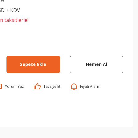
09
SD + KDV
 taksitlerle!
Sepete Ekle
Hemen Al
Yorum Yaz
Tavsiye Et
Fiyatı Alarmı