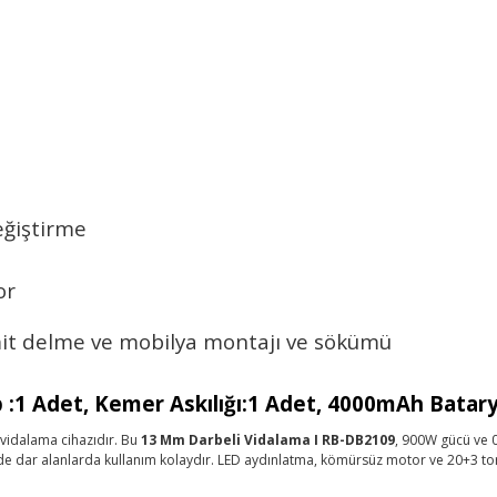
eğiştirme
or
it delme ve mobilya montajı ve sökümü
p :1 Adet, Kemer Askılığı:1 Adet, 4000mAh Batar
 vidalama cihazıdır. Bu
13 Mm Darbeli Vidalama I RB-DB2109
, 900W gücü ve 0
dar alanlarda kullanım kolaydır. LED aydınlatma, kömürsüz motor ve 20+3 tork aya