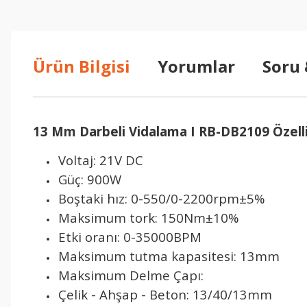
Ürün Bilgisi
Yorumlar
Soru
13 Mm Darbeli Vidalama I RB-DB2109 Özelli
Voltaj: 21V DC
Güç: 900W
Boştaki hız: 0-550/0-2200rpm±5%
Maksimum tork: 150Nm±10%
Etki oranı: 0-35000BPM
Maksimum tutma kapasitesi: 13mm
Maksimum Delme Çapı:
Çelik - Ahşap - Beton: 13/40/13mm