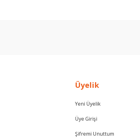
Ürün hakkında henüz soru sorulmamış.
Bu ürüne ilk yorumu siz yapın!
Yorum Yaz
Soru Sor
Üyelik
Yeni Üyelik
Üye Girişi
Şifremi Unuttum