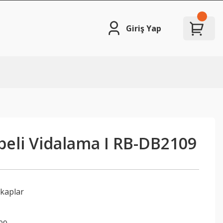
Giriş Yap
eli Vidalama I RB-DB2109
tkaplar