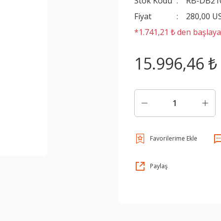
Stok Kodu
RB-DB21
Fiyat
280,00 U
*1.741,21 ₺ den başlayan
15.996,46 ₺
Paylaş