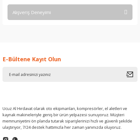
Alışveriş Deneyimi
Soru Sor
işine önem verildiği açık .üründen
memnun kaldım. iyi çalışmalar.
İ... A... | 17/12/2025
E-Bültene Kayıt Olun
Deneyimini Paylaş
Ucuz Al Hırdavat olarak oto ekipmanları, kompresörler, el aletleri ve
kaynak makineleriyle geniş bir ürün yelpazesi sunuyoruz. Müşteri
memnuniyetini ön planda tutarak siparişlerinizi hızlı ve güvenli şekilde
ulaştırıyor, 7/24 destek hattımızla her zaman yanınızda oluyoruz.