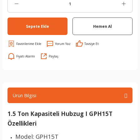
Sepete Ekle
Hemen Al
Yorum Yaz
Tavsiye Et
Fiyatı Alarmı
Paylaş
Ürün Bilgisi
1.5 Ton Kapasiteli Hubzug I GPH15T
Özellikleri
Model: GPH15T