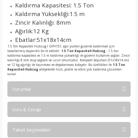
Kaldırma Kapasitesi: 1.5 Ton
Kaldırma Yüksekliği:1.5 m
Zincir Kalınlığı: 8mm
Ağırlık:12 Kg
Ebatlar:51x18x14cm
1.5 Ton Kapasiteli Hubzug I GPH15T, ağır yükleri güvenle kaldırmak için
tasarlanmış dayanıklı bir el aletidir.
1.5 Ton Kapasiteli Hubzug
, 1.5 ton
kaldırma kapasitesi ve 1.5 m kaldırma yüksekliği ile güvenli kullanım sağlar. Zincir
kalınlığı 8 mm olup sağlam ve uzun ömürlüdür. Kompakt boyutları (51x18x14 cm)
ve 12 kg ağırlığı ile taşınması ve depolanması kolaydır. Bu özellikleri ile
1.5 Ton
Kapasiteli Hubzug
atölyelerde hızlı, pratik ve etkili yük kaldırma çözümleri
sunar.
Yorumlar
Soru & Cevap
Bu ürüne ilk yorumu siz yapın!
Taksit Seçenekleri
Yorum Yaz
Ürün hakkında henüz soru sorulmamış.