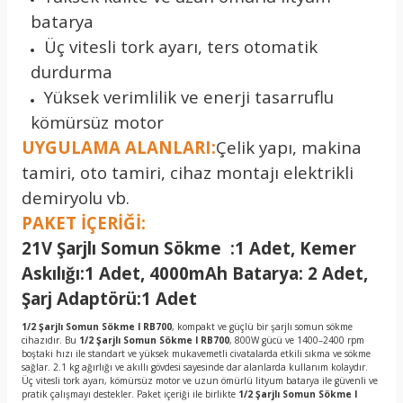
batarya
Üç vitesli tork ayarı, ters otomatik
durdurma
Yüksek verimlilik ve enerji tasarruflu
kömürsüz motor
UYGULAMA ALANLARI:
Çelik yapı, makina
tamiri, oto tamiri, cihaz montajı elektrikli
demiryolu vb.
PAKET İÇERİĞİ:
21V Şarjlı Somun Sökme :1 Adet, Kemer
Askılığı:1 Adet, 4000mAh Batarya: 2 Adet,
Şarj Adaptörü:1 Adet
1/2 Şarjlı Somun Sökme I RB700
, kompakt ve güçlü bir şarjlı somun sökme
cihazıdır. Bu
1/2 Şarjlı Somun Sökme I RB700
, 800W gücü ve 1400–2400 rpm
boştaki hızı ile standart ve yüksek mukavemetli civatalarda etkili sıkma ve sökme
sağlar. 2.1 kg ağırlığı ve akıllı gövdesi sayesinde dar alanlarda kullanım kolaydır.
Üç vitesli tork ayarı, kömürsüz motor ve uzun ömürlü lityum batarya ile güvenli ve
pratik çalışmayı destekler. Paket içeriği ile birlikte
1/2 Şarjlı Somun Sökme I