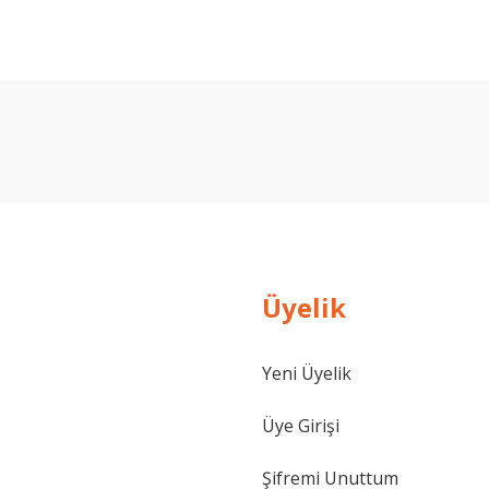
Ürün hakkında henüz soru sorulmamış.
Bu ürüne ilk yorumu siz yapın!
Yorum Yaz
Soru Sor
Üyelik
Yeni Üyelik
Üye Girişi
Şifremi Unuttum