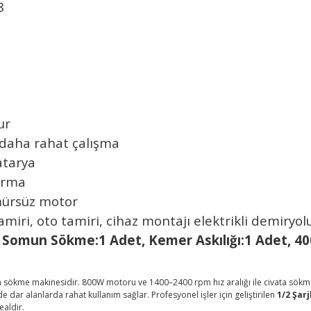
8
ur
 daha rahat çalışma
atarya
durma
ömürsüz motor
miri, oto tamiri, cihaz montajı elektrikli demiryol
jlı Somun Sökme:1 Adet, Kemer
Askılığı:1 Adet, 
omun sökme makinesidir. 800W motoru ve 1400–2400 rpm hız aralığı ile civata sö
 dar alanlarda rahat kullanım sağlar. Profesyonel işler için geliştirilen
1/2 Şar
ealdir.