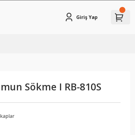
Giriş Yap
Somun Sökme I RB-810S
tkaplar