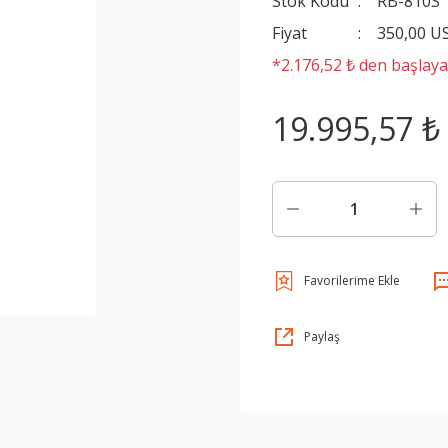
Stok Kodu
RB-810S
Fiyat
350,00 U
*2.176,52 ₺ den başlayan
19.995,57 ₺
Paylaş