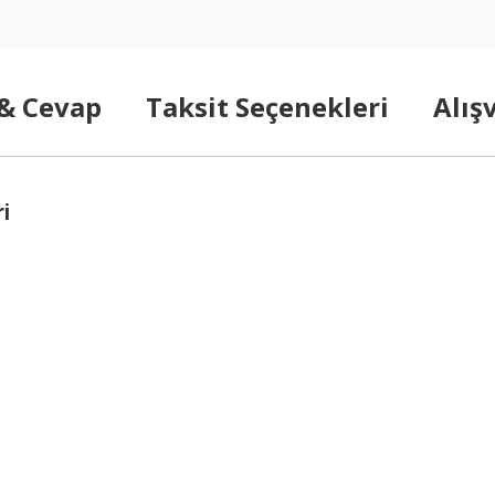
 & Cevap
Taksit Seçenekleri
Alış
i