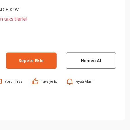
SD + KDV
 taksitlerle!
Sepete Ekle
Hemen Al
Yorum Yaz
Tavsiye Et
Fiyatı Alarmı