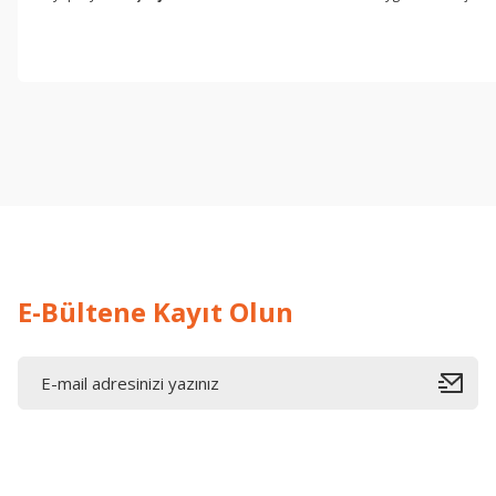
işine önem verildiği açık .üründen memnun kaldım. iyi çalışmalar.
İ... A... | 17/12/2025
Deneyimini Paylaş
E-Bültene Kayıt Olun