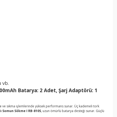
u vb.
4000mAh Batarya: 2 Adet, Şarj Adaptörü: 1
kme ve sıkma işlemlerinde yüksek performans sunar. Üç kademeli tork
jlı Somun Sökme I RB-810S
, uzun ömürlü batarya desteği sunar. Güçlü