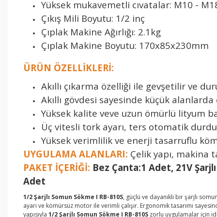
Yüksek mukavemetli cıvatalar: M10 - M1
Çıkış Mili Boyutu: 1/2 inç
Çıplak Makine Ağırlığı: 2.1kg
Çıplak Makine Boyutu: 170x85x230mm
ÜRÜN ÖZELLİKLERİ:
Akıllı çıkarma özelliği ile gevşetilir ve dur
Akıllı gövdesi sayesinde küçük alanlarda
Yüksek kalite veve uzun ömürlü lityum b
Üç vitesli tork ayarı, ters otomatik dur
Yüksek verimlilik ve enerji tasarruflu k
UYGULAMA ALANLARI:
Çelik yapı, makina ta
PAKET İÇERİĞİ:
Bez Çanta:1 Adet, 21V Şar
Adet
1/2 Şarjlı Somun Sökme I RB-810S
, güçlü ve dayanıklı bir şarjlı s
ayarı ve kömürsüz motor ile verimli çalışır. Ergonomik tasarımı sayesinde
yapısıyla
1/2 Şarjlı Somun Sökme I RB-810S
zorlu uygulamalar için id